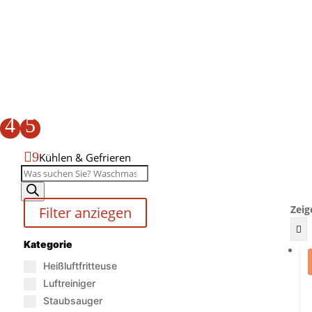
4
5

9
Kühlen & Gefrieren
Produktsuche
Zeig
Filter anziegen
Kategorie
Heißluftfritteuse
Luftreiniger
Staubsauger