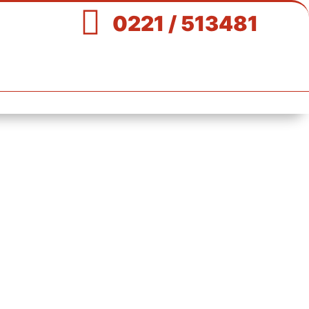

0221 / 513481