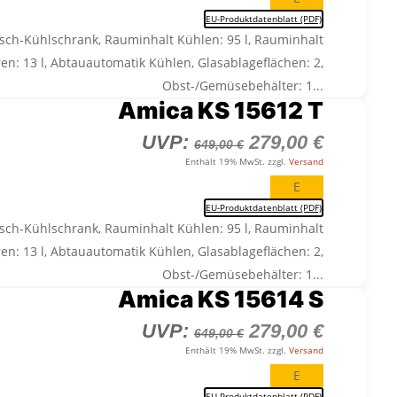
649,00 €
279,00 €
EU-Produktdatenblatt (PDF)
isch-Kühlschrank, Rauminhalt Kühlen: 95 l, Rauminhalt
ren: 13 l, Abtauautomatik Kühlen, Glasablageflächen: 2,
Obst-/Gemüsebehälter: 1...
Amica KS 15612 T
Ursprünglicher
Aktuelle
UVP:
279,00
€
649,00
€
Preis
Preis
Enthält 19% MwSt. zzgl.
Versand
war:
ist:
E
649,00 €
279,00 €
EU-Produktdatenblatt (PDF)
isch-Kühlschrank, Rauminhalt Kühlen: 95 l, Rauminhalt
ren: 13 l, Abtauautomatik Kühlen, Glasablageflächen: 2,
Obst-/Gemüsebehälter: 1...
Amica KS 15614 S
Ursprünglicher
Aktuelle
UVP:
279,00
€
649,00
€
Preis
Preis
Enthält 19% MwSt. zzgl.
Versand
war:
ist:
E
EU-Produktdatenblatt (PDF)