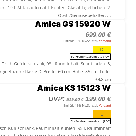
ren: 19 l, Abtauautomatik Kühlen, Glasablageflächen: 2,
Obst-/Gemüsebehälter: ...
Amica GS 15920 W
699,00
€
Enthält 19% MwSt. zzgl.
Versand
D
EU-Produktdatenblatt (PDF)
Tisch-Gefrierschrank, 98 l Rauminhalt, Schubladen: 3,
rgieeffizienzklasse D, Breite: 60 cm, Höhe: 85 cm, Tiefe:
64,8 cm
Amica KS 15123 W
Ursprünglicher
Aktuelle
UVP:
199,00
€
519,00
€
Preis
Preis
Enthält 19% MwSt. zzgl.
Versand
war:
ist:
E
519,00 €
199,00 €
EU-Produktdatenblatt (PDF)
isch-Kühlschrank, Rauminhalt Kühlen: 95 l, Rauminhalt