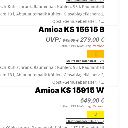
649,00 €
279,00 €
isch-Kühlschrank, Rauminhalt Kühlen: 95 l, Rauminhalt
ren: 13 l, Abtauautomatik Kühlen, Glasablageflächen: 2,
Obst-/Gemüsebehälter: 1...
Amica KS 15615 B
Ursprünglicher
Aktuelle
UVP:
279,00
€
649,00
€
Preis
Preis
Enthält 19% MwSt. zzgl.
Versand
war:
ist:
E
649,00 €
279,00 €
EU-Produktdatenblatt (PDF)
isch-Kühlschrank, Rauminhalt Kühlen: 95 l, Rauminhalt
ren: 13 l, Abtauautomatik Kühlen, Glasablageflächen: 2,
Obst-/Gemüsebehälter: 1...
Amica KS 15915 W
649,00
€
Enthält 19% MwSt. zzgl.
Versand
D
EU-Produktdatenblatt (PDF)
sch-Kühlschrank, Rauminhalt Kühlen: 117 l, Rauminhalt