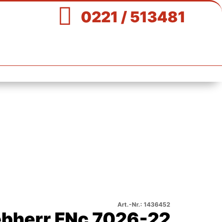

0221 / 513481
Art.-Nr.: 1436452
ebherr FNc 7026-22