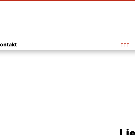
ontakt



Li