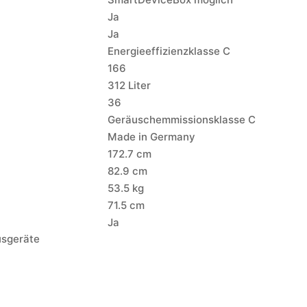
Ja
Ja
Energieeffizienzklasse C
166
312 Liter
36
Geräuschemmissionsklasse C
Made in Germany
172.7 cm
82.9 cm
53.5 kg
71.5 cm
Ja
usgeräte