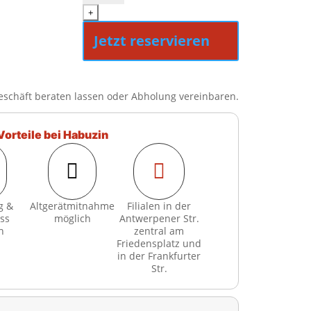
22
+
Menge
Jetzt reservieren
eschäft beraten lassen oder Abholung vereinbaren.
Vorteile bei Habuzin


g &
Altgerätmitnahme
Filialen in der
ss
möglich
Antwerpener Str.
h
zentral am
Friedensplatz und
in der Frankfurter
Str.