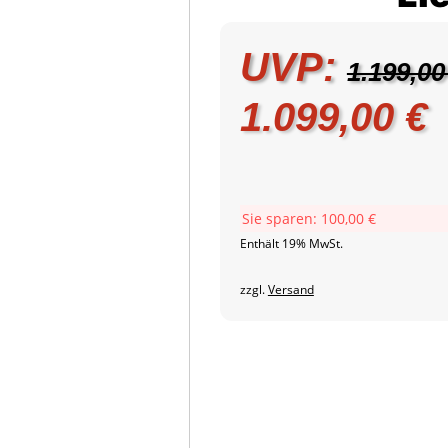
UVP:
1.199,0
Ursprüngli
A
1.099,00
€
Preis
P
war:
i
Sie sparen:
100,00
€
Enthält 19% MwSt.
1.199,00 €
1
zzgl.
Versand