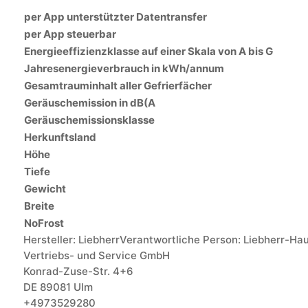
per App unterstützter Datentransfer
per App steuerbar
Energieeffizienzklasse auf einer Skala von A bis G
Jahresenergieverbrauch in kWh/annum
Gesamtrauminhalt aller Gefrierfächer
Geräuschemission in dB(A
Geräuschemissionsklasse
Herkunftsland
Höhe
Tiefe
Gewicht
Breite
NoFrost
Hersteller:
Liebherr
Verantwortliche Person:
Liebherr-Ha
Vertriebs- und Service GmbH
Konrad-Zuse-Str. 4+6
DE 89081 Ulm
+4973529280