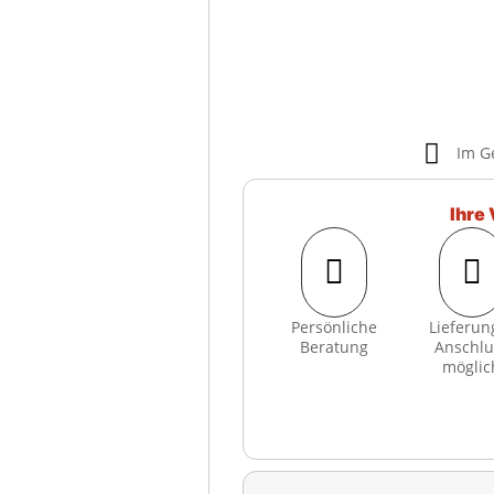

Im G
Ihre 


Persönliche
Lieferun
Beratung
Anschlu
möglic