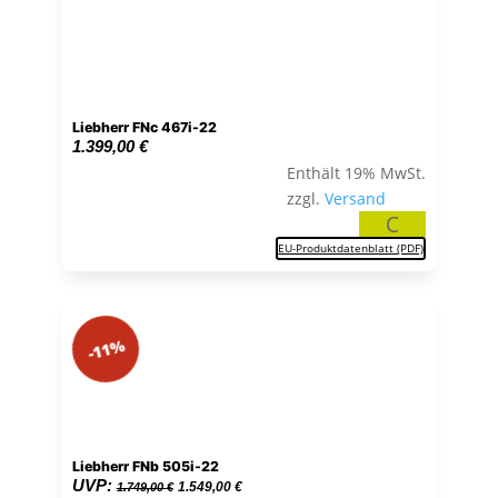
Liebherr FNc 467i-22
1.399,00
€
Enthält 19% MwSt.
zzgl.
Versand
C
EU-Produktdatenblatt (PDF)
-11%
Liebherr FNb 505i-22
Ursprünglicher
Aktueller
UVP:
1.549,00
€
1.749,00
€