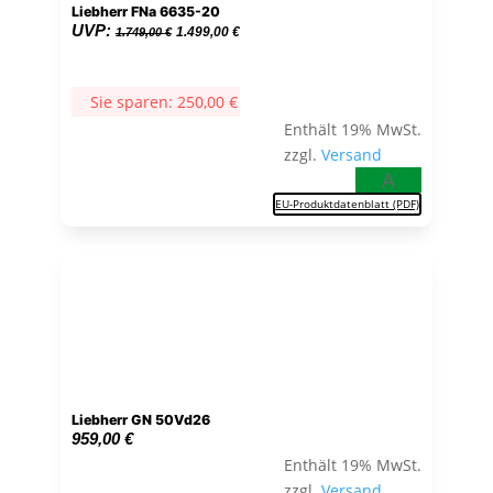
Liebherr FNa 6635-20
Ursprünglicher
Aktueller
UVP:
1.499,00
€
1.749,00
€
Preis
Preis
war:
ist:
Sie sparen:
250,00
€
1.749,00 €
1.499,00 €.
Enthält 19% MwSt.
zzgl.
Versand
A
EU-Produktdatenblatt (PDF)
Liebherr GN 50Vd26
959,00
€
Enthält 19% MwSt.
zzgl.
Versand