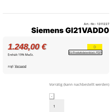
Siemens
–
2
GI21VADD0
Produktbild
–
3
Produktbild
4
Art.-Nr.: 1311227
Siemens GI21VADD0
1.248,00
€
D
EU-Produktdatenblatt (PDF)
Enthält 19% MwSt.
zzgl.
Versand
Vorrätig (kann nachbestellt werden)
Siemens
-
GI21VADD0
Menge