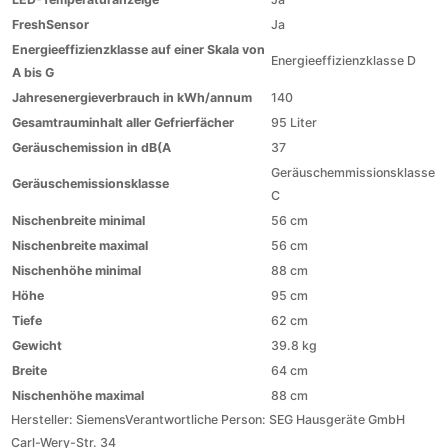
FreshSensor
Ja
Energieeffizienzklasse auf einer Skala von
Energieeffizienzklasse D
A bis G
Jahresenergieverbrauch in kWh/annum
140
Gesamtrauminhalt aller Gefrierfächer
95 Liter
Geräuschemission in dB(A
37
Geräuschemmissionsklasse
Geräuschemissionsklasse
C
Nischenbreite minimal
56 cm
Nischenbreite maximal
56 cm
Nischenhöhe minimal
88 cm
Höhe
95 cm
Tiefe
62 cm
Gewicht
39.8 kg
Breite
64 cm
Nischenhöhe maximal
88 cm
Hersteller:
Siemens
Verantwortliche Person:
SEG Hausgeräte GmbH
Carl-Wery-Str. 34