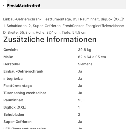
Produktsicherheit
Einbau-Gefrierschrank, Festtürmontage, 95 l Rauminhalt, BigBox [XXL]:
1, Schubladen: 2, Super-Gefrieren, FreshSensor, Energieeffizienzklasse
D, Breite: 55,8 cm, Höhe: 87,4 cm, Tiefe: 54,5 cm
Zusätzliche Informationen
Gewicht
39,8 kg
Maße
62 × 64 × 95 cm
Hersteller
Siemens
Einbau-Gefrierschrank
Ja
integrierbar
Ja
Festtürmontage
Ja
Türanschlag wechselbar
Ja
Rauminhalt
95 l
BigBox [XXL]
1
Schubladen
2
Super-Gefrieren
Ja
LED-Temperaturanzeige
Ja