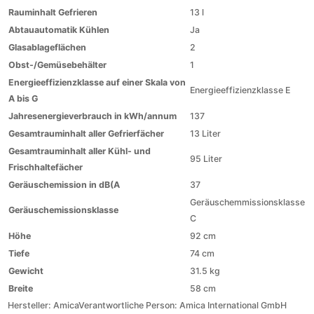
Rauminhalt Gefrieren
13 l
Abtauautomatik Kühlen
Ja
Glasablageflächen
2
Obst-/Gemüsebehälter
1
Energieeffizienzklasse auf einer Skala von
Energieeffizienzklasse E
A bis G
Jahresenergieverbrauch in kWh/annum
137
Gesamtrauminhalt aller Gefrierfächer
13 Liter
Gesamtrauminhalt aller Kühl- und
95 Liter
Frischhaltefächer
Geräuschemission in dB(A
37
Geräuschemmissionsklasse
Geräuschemissionsklasse
C
Höhe
92 cm
Tiefe
74 cm
Gewicht
31.5 kg
Breite
58 cm
Hersteller:
Amica
Verantwortliche Person:
Amica International GmbH