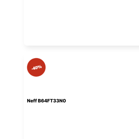
-40%
Neff B64FT33N0