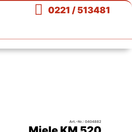

0221 / 513481
Art.-Nr.: 0404882
Miele KM 520