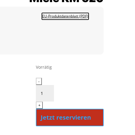
EU-Produktdatenblatt (PDF)
Vorrätig
Miele
-
KM
520
Menge
+
Jetzt reservieren