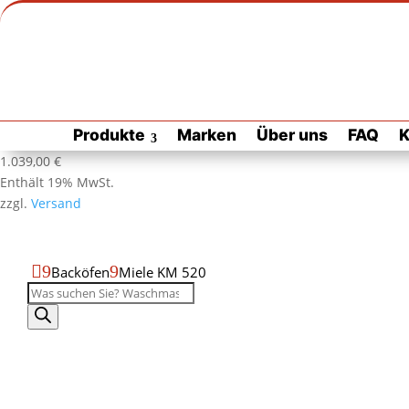
Zur Habuzin Startseite
Zur
Produkte
Marken
Über uns
FAQ
K
Habuzin
Startseite
Produktdatenblatt
Produktseite
1.039,00
€
als
drucken
Enthält 19% MwSt.
PDF
zzgl.
Versand
öffnen

9
9
Backöfen
Miele KM 520
Produktsuche
Miele
KM