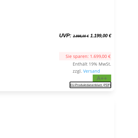
Ursprünglicher
Aktueller
UVP:
1.199,00
€
2.898,00
€
Preis
Preis
war:
ist:
2.898,00 €
1.199,00 €.
Sie sparen:
1.699,00
€
Enthält 19% MwSt.
zzgl.
Versand
A++
EU-Produktdatenblatt (PDF)