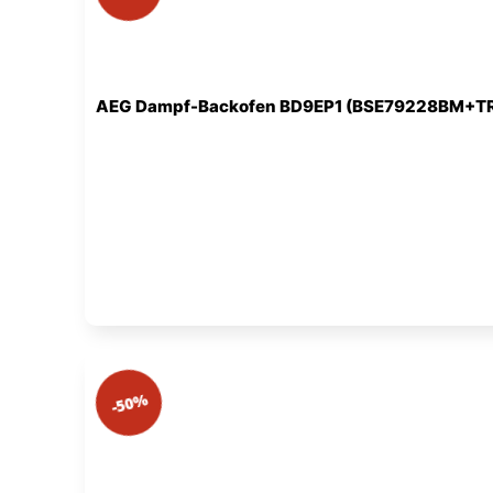
AEG Dampf-Backofen BD9EP1 (BSE79228BM+T
-50%