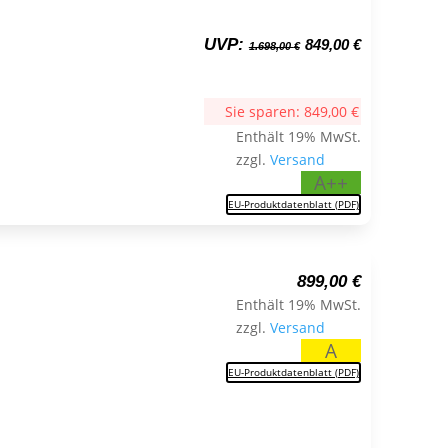
Ursprünglicher
Aktueller
UVP:
849,00
€
1.698,00
€
Preis
Preis
war:
ist:
1.698,00 €
849,00 €.
Sie sparen:
849,00
€
Enthält 19% MwSt.
zzgl.
Versand
A++
EU-Produktdatenblatt (PDF)
899,00
€
Enthält 19% MwSt.
zzgl.
Versand
A
EU-Produktdatenblatt (PDF)