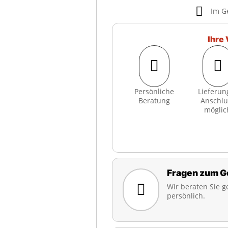

Im G
Ihre 


Persönliche
Lieferun
Beratung
Anschlu
möglic
Fragen zum G

Wir beraten Sie g
persönlich.