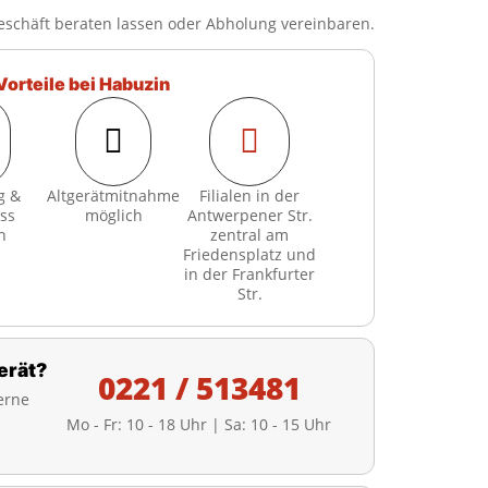
eschäft beraten lassen oder Abholung vereinbaren.
Vorteile bei Habuzin


g &
Altgerätmitnahme
Filialen in der
ss
möglich
Antwerpener Str.
h
zentral am
Friedensplatz und
in der Frankfurter
Str.
erät?
0221 / 513481
erne
Mo - Fr: 10 - 18 Uhr | Sa: 10 - 15 Uhr