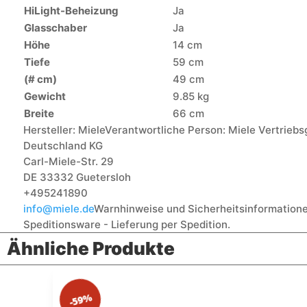
HiLight-Beheizung
Ja
Glasschaber
Ja
Höhe
14 cm
Tiefe
59 cm
(# cm)
49 cm
Gewicht
9.85 kg
Breite
66 cm
Hersteller:
Miele
Verantwortliche Person:
Miele Vertriebs
Deutschland KG
Carl-Miele-Str. 29
DE 33332 Guetersloh
+495241890
info@miele.de
Warnhinweise und Sicherheitsinformatione
Speditionsware - Lieferung per Spedition.
Ähnliche Produkte
-59%