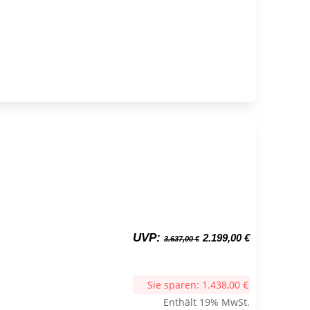
Ursprünglicher
Aktueller
UVP:
2.199,00
€
3.637,00
€
Preis
Preis
war:
ist:
3.637,00 €
2.199,00 €.
Sie sparen:
1.438,00
€
Enthält 19% MwSt.