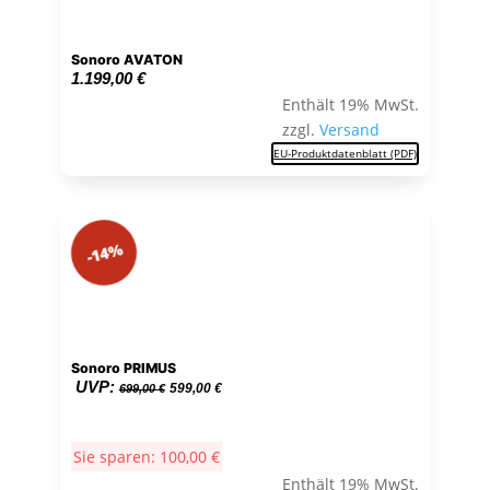
Sonoro AVATON
1.199,00
€
Enthält 19% MwSt.
zzgl.
Versand
EU-Produktdatenblatt (PDF)
-14%
Sonoro PRIMUS
Ursprünglicher
Aktueller
UVP:
599,00
€
699,00
€
Preis
Preis
war:
ist:
Sie sparen:
100,00
€
699,00 €
599,00 €.
Enthält 19% MwSt.