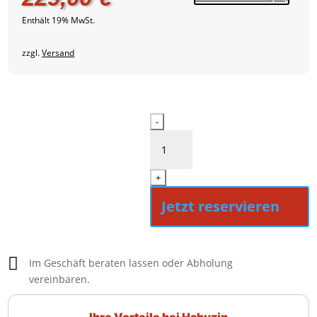
Enthält 19% MwSt.
zzgl.
Versand
Sonos
-
Ray
Menge
+
Jetzt reservieren

Im Geschäft beraten lassen oder Abholung
vereinbaren.