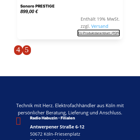
Sonoro PRESTIGE
899,00
€
Enthält 19% MwSt.
zzgl.
Versand
EU-Produktdatenblatt (PDF)
4
5
Technik mit Herz. Elektrofachhändler aus Köln mit
persönlicher Beratung, Lieferung und Anschluss.

Radio Habuzin - Filialen
Antwerpener Straße 6-12
50672 Köln-Friesenplatz