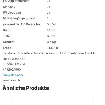
per App steuerbar
Ja
AirPlay 2
Ja
Wireless Lan
Ja
Digitaleingänge optisch
1
passend für TV-Geräte bis
55 Zoll
Höhe
13 cm
Tiefe
68 cm
Gewicht
3.5 kg
Breite
14.5 cm
Hersteller:
Sonos
Verantwortliche Person:
ALSO Deutschland GmbH
Lange Wende 43
DE 59494 Soest
+492921990
info@also.com
www.also.de
Ähnliche Produkte