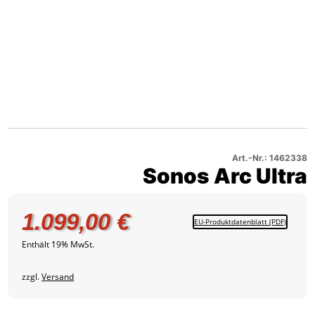
Sonos
Ultra
Produktbild
Arc
–
2
Sonos
Ultra
Produktbild
Arc
–
3
Sonos
Ultra
Produktbild
Arc
–
4
Sonos
Ultra
Produktbild
Arc
–
5
Ultra
Produktbild
–
6
Produktbild
Art.-Nr.: 1462338
Sonos Arc Ultra
7
1.099,00
€
EU-Produktdatenblatt (PDF)
Enthält 19% MwSt.
zzgl.
Versand