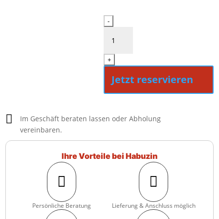
Sonos
-
Arc
Ultra
Menge
+
Jetzt reservieren

Im Geschäft beraten lassen oder Abholung
vereinbaren.
Ihre Vorteile bei Habuzin


Persönliche Beratung
Lieferung & Anschluss möglich