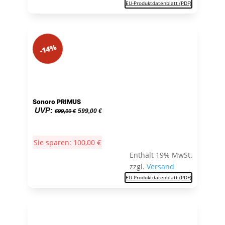
EU-Produktdatenblatt (PDF)
-14%
Sonoro PRIMUS
Ursprünglicher
Aktueller
UVP:
599,00
€
699,00
€
Preis
Preis
war:
ist:
Sie sparen:
100,00
€
699,00 €
599,00 €.
Enthält 19% MwSt.
zzgl.
Versand
EU-Produktdatenblatt (PDF)