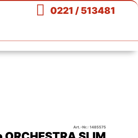

0221 / 513481
Art.-Nr.: 1485575
o ORCHESTRA SLIM