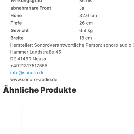
Wirkungsgrad
86 dB
abnehmbare Front
Ja
Höhe
32.6 cm
Tiefe
26 cm
Gewicht
6.9 kg
Breite
18 cm
Hersteller:
Sonoro
Verantwortliche Person:
sonoro audio
Hammer Landstraße 45
DE 41460 Neuss
+4921317517555
info@sonoro.de
www.sonoro-audio.de
Ähnliche Produkte