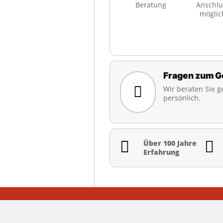
Beratung
Anschlu
möglic
Fragen zum G

Wir beraten Sie g
persönlich.


Über 100 Jahre
Erfahrung