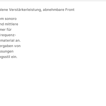
lene Verstärkerleistung, abnehmbare Front
em sonoro
d mittlere
mer für
 Frequenz-
material an.
dergaben von
ssungen
gsstil ein.