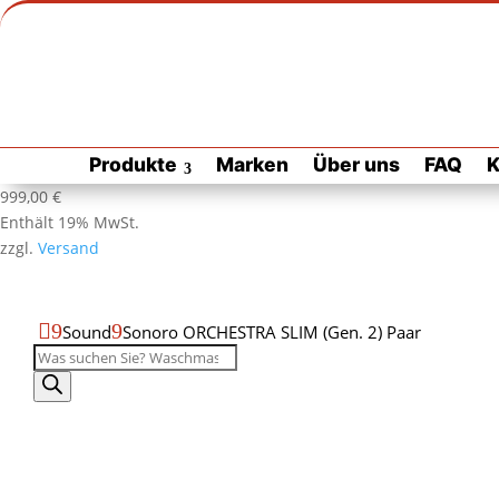
Zur Habuzin Startseite
Zur
Produkte
Marken
Über uns
FAQ
K
Habuzin
Startseite
Produktdatenblatt
Produktseite
999,00
€
als
drucken
Enthält 19% MwSt.
PDF
zzgl.
Versand
öffnen

9
9
Sound
Sonoro ORCHESTRA SLIM (Gen. 2) Paar
Produktsuche
Sonoro
ORCHESTRA