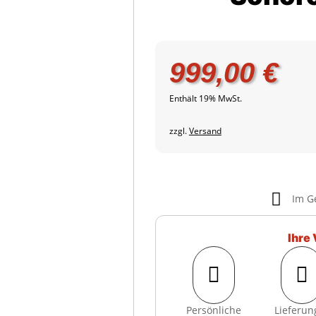
999,00
€
Enthält 19% MwSt.
zzgl.
Versand

Im G
Ihre 


Persönliche
Lieferun