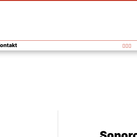
ontakt



Sonor