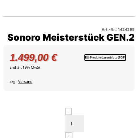
Sonoro
GEN.2
Produktbild
Meisterstück
–
2
GEN.2
Produktbild
–
3
Produktbild
Art.-Nr.: 1424295
Sonoro Meisterstück GEN.2
4
1.499,00
€
EU-Produktdatenblatt (PDF)
Enthält 19% MwSt.
zzgl.
Versand
Sonoro
-
Meisterstück
GEN.2
Menge
+