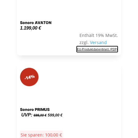
Sonoro AVATON
1.199,00
€
Enthält 19% MwSt.
zzgl.
Versand
EU-Produktdatenblatt (PDF)
-14%
Sonoro PRIMUS
Ursprünglicher
Aktueller
UVP:
599,00
€
699,00
€
Preis
Preis
war:
ist:
Sie sparen:
100,00
€
699,00 €
599,00 €.