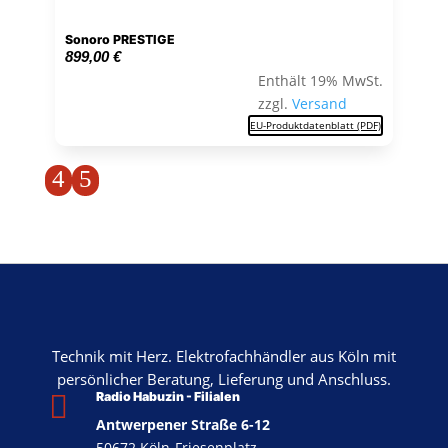
Sonoro PRESTIGE
899,00
€
Enthält 19% MwSt.
zzgl.
Versand
EU-Produktdatenblatt (PDF)
4
5
Technik mit Herz. Elektrofachhändler aus Köln mit
persönlicher Beratung, Lieferung und Anschluss.

Radio Habuzin - Filialen
Antwerpener Straße 6-12
50672 Köln-Friesenplatz