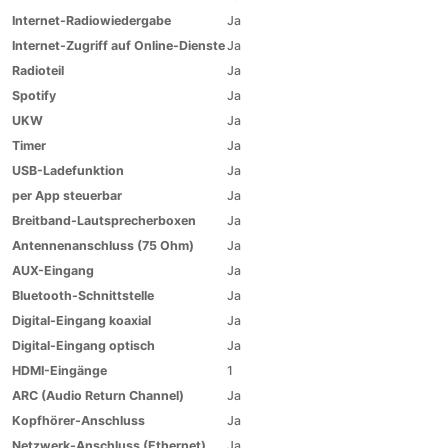
Internet-Radiowiedergabe
Ja
Internet-Zugriff auf Online-Dienste
Ja
Radioteil
Ja
Spotify
Ja
UKW
Ja
Timer
Ja
USB-Ladefunktion
Ja
per App steuerbar
Ja
Breitband-Lautsprecherboxen
Ja
Antennenanschluss (75 Ohm)
Ja
AUX-Eingang
Ja
Bluetooth-Schnittstelle
Ja
Digital-Eingang koaxial
Ja
Digital-Eingang optisch
Ja
HDMI-Eingänge
1
ARC (Audio Return Channel)
Ja
Kopfhörer-Anschluss
Ja
Netzwerk-Anschluss (Ethernet)
Ja