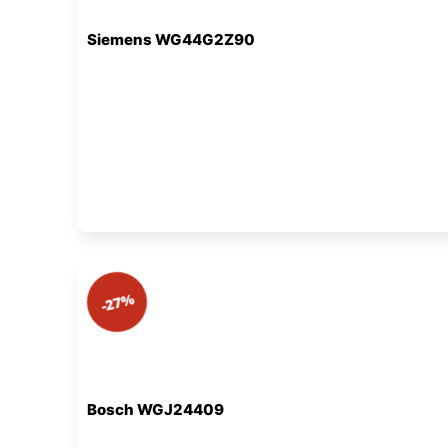
Siemens WG44G2Z90
-27%
Bosch WGJ24409