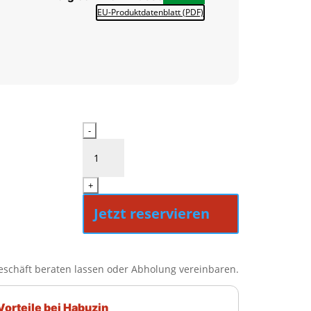
EU-Produktdatenblatt (PDF)
Siemens
-
WG44G2Z90
Menge
+
Jetzt reservieren
eschäft beraten lassen oder Abholung vereinbaren.
Vorteile bei Habuzin