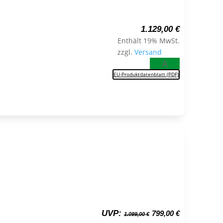
1.129,00
€
Enthält 19% MwSt.
zzgl.
Versand
A
EU-Produktdatenblatt (PDF)
Ursprünglicher
Aktueller
UVP:
799,00
€
1.099,00
€