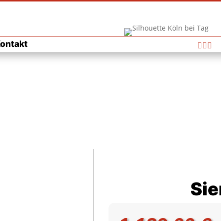
ontakt



Si