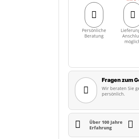


Persönliche
Lieferun
Beratung
Anschlu
möglic
Fragen zum G

Wir beraten Sie g
persönlich.


Über 100 Jahre
Erfahrung