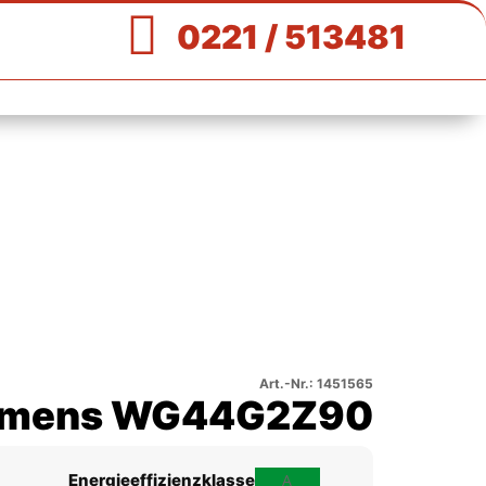

0221 / 513481
Art.-Nr.: 1451565
emens WG44G2Z90
Energieeffizienzklasse
A