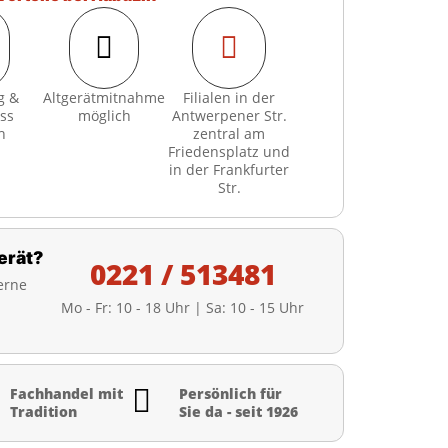


g &
Altgerätmitnahme
Filialen in der
ss
möglich
Antwerpener Str.
h
zentral am
Friedensplatz und
in der Frankfurter
Str.
erät?
0221 / 513481
erne
Mo - Fr: 10 - 18 Uhr | Sa: 10 - 15 Uhr

Fachhandel mit
Persönlich für
Tradition
Sie da - seit 1926