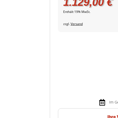
1.129,00
€
Enthält 19% MwSt.
zzgl.
Versand

Im G
Ihre 