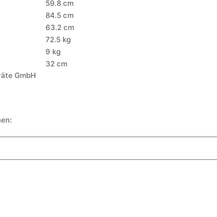
59.8 cm
84.5 cm
63.2 cm
72.5 kg
9 kg
32 cm
räte GmbH
nen: