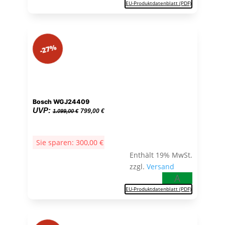
EU-Produktdatenblatt (PDF)
-27%
Bosch WGJ24409
Ursprünglicher
Aktueller
UVP:
799,00
€
1.099,00
€
Preis
Preis
war:
ist:
Sie sparen:
300,00
€
1.099,00 €
799,00 €.
Enthält 19% MwSt.
zzgl.
Versand
A
EU-Produktdatenblatt (PDF)