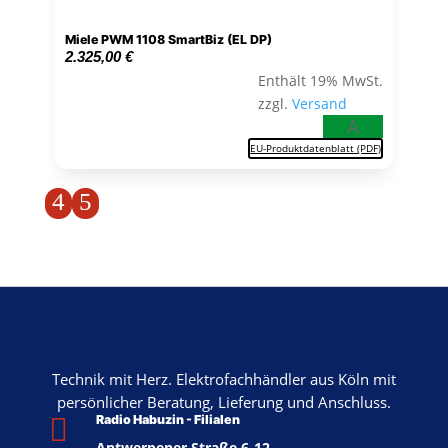
Miele PWM 1108 SmartBiz (EL DP)
2.325,00
€
Enthält 19% MwSt.
zzgl.
Versand
A
EU-Produktdatenblatt (PDF)
4
5
Technik mit Herz. Elektrofachhändler aus Köln mit
persönlicher Beratung, Lieferung und Anschluss.

Radio Habuzin - Filialen
Antwerpener Straße 6-12