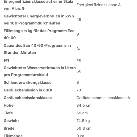
Energieeffizienzklasse auf einer Skala
Energieeffizienzklasse A
von A bis G
Gewichteter Energieverbrauch in kWh
49
bei 100 Programmdurchläufen
Füllmenge in kg für das Programm Eco
9
40-60
Dauer des Eco 40-60-Programms in
3:
Stunden:Minuten
(#)
48
Gewichteter Wasserverbrauch in Litern
50
pro Programmdurchlauf
Schleuderwirkungsklasse
B
Geräuschemission in dB(A
70
Geräuschemissionsklasse
Geräuschemmissionsklasse A
Höhe
84.5 cm
Tiefe
59 cm
Gewicht
74.5 kg
Breite
59.8 cm
Füllmenge
9 kg