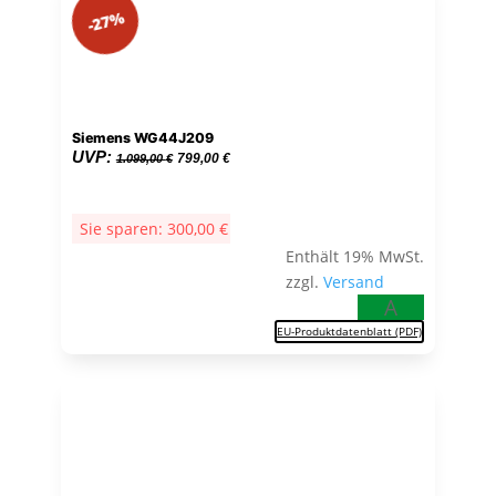
-27%
Siemens WG44J209
Ursprünglicher
Aktueller
UVP:
799,00
€
1.099,00
€
Preis
Preis
war:
ist:
Sie sparen:
300,00
€
1.099,00 €
799,00 €.
Enthält 19% MwSt.
zzgl.
Versand
A
EU-Produktdatenblatt (PDF)