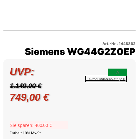
Siemens
–
3
WG44G2Z0EP
Produktbild
Siemens
–
4
WG44G2Z0EP
Produktbild
–
5
Produktbild
6
Art.-Nr.: 1448862
Siemens WG44G2Z0EP
UVP:
A
EU-Produktdatenblatt (PDF)
1.149,00
€
Ursprünglicher
Aktueller
749,00
€
Preis
Preis
war:
ist:
Sie sparen:
400,00
€
1.149,00 €
749,00 €.
Enthält 19% MwSt.