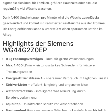
eignet sie sich ideal für Familien, größere Haushalte oder alle, die
regelmäßig viel Wäsche waschen.
Dank 1.400 Umdrehungen pro Minute wird die Wäsche zuverlässig
geschleudert und kommt mit reduzierter Restfeuchte aus der Trommel.
Die Energieeffizienzklasse A unterstützt einen sparsamen Betrieb im
Alltag.
Highlights der Siemens
WG44G2Z0EP
9 kg Fassungsvermögen
– ideal für große Wäscheladungen
Max. 1.400 U/min
– leistungsstarkes Schleudern für kürzere
Trocknungszeiten
Energieeffizienzklasse A
– sparsamer Verbrauch im täglichen Einsatz
iQdrive-Motor
– effizient, langlebig und angenehm leise
waterPerfect Plus
– intelligente Wassernutzung durch
Beladungserkennung
aquaStop
– zusätzlicher Schutz vor Wasserschäden
Nachlegefunktion
– vergessene Wäschestücke einfach nachträglich