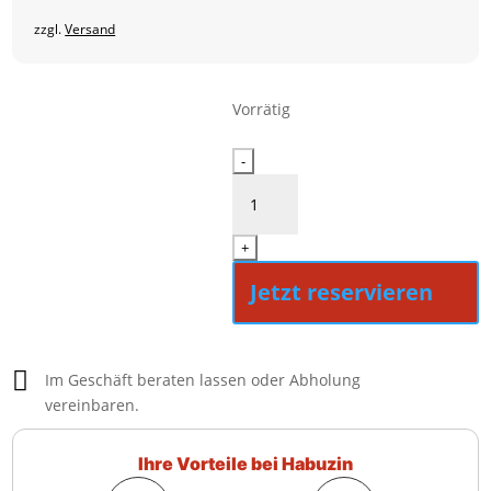
zzgl.
Versand
Vorrätig
Siemens
-
WG44G2Z0EP
Menge
+
Jetzt reservieren

Im Geschäft beraten lassen oder Abholung
vereinbaren.
Ihre Vorteile bei Habuzin