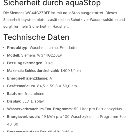
Sicherheit durch aquaStop
Die Siemens WG44G2Z0EP ist mit aquaStop ausgestattet. Dieses
Sicherheitssystem bietet zusätzlichen Schutz vor Wasserschäden und
sorgt für mehr Sicherheit im Haushalt.
Technische Daten
Produkttyp:
Waschmaschine, Frontlader
Modell:
Siemens WG44G2Z0EP
Fassungsvermögen:
9 kg
Maximale Schleuderdrehzahl:
1.400 U/min
Energieeffizienzklasse:
A
Gerätemaße:
ca. 84,5 x 59,8 x 59,0 cm
Bauform:
freistehend
Display:
LED-Display
Wasserverbrauch im Eco-Programm:
50 Liter pro Betriebszyklus
Energieverbrauch:
49 kWh pro 100 Waschzyklen im Programm Eco
40-60
Programmlaufzeit Eco 40-60:
3:48 h