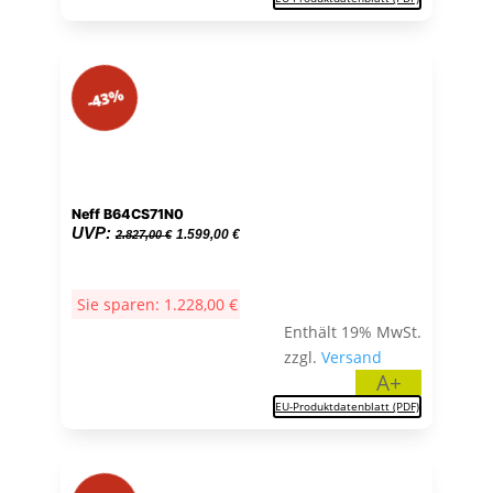
-43%
Neff B64CS71N0
Ursprünglicher
Aktueller
UVP:
1.599,00
€
2.827,00
€
Preis
Preis
war:
ist:
Sie sparen:
1.228,00
€
2.827,00 €
1.599,00 €.
Enthält 19% MwSt.
zzgl.
Versand
A+
EU-Produktdatenblatt (PDF)