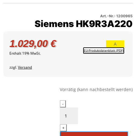
–
2
Produktbild
3
Art.-Nr.: 1200965
Siemens HK9R3A220
1.029,00
€
A
EU-Produktdatenblatt (PDF)
Enthält 19% MwSt.
zzgl.
Versand
Vorrätig (kann nachbestellt werden)
Siemens
-
HK9R3A220
Menge
+