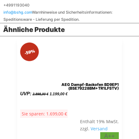
+4991193040
info@bshg.com
Warnhinweise und Sicherheitsinformationen:
Speditionsware - Lieferung per Spedition.
Ähnliche Produkte
-59%
AEG Dampf-Backofen BD9EP1
(BSE79228BM+TR1LFSTV)
Ursprünglicher
Aktueller
UVP:
1.199,00
€
2.898,00
€
Preis
Preis
war:
ist:
Sie sparen:
1.699,00
€
2.898,00 €
1.199,00 €.
Enthält 19% MwSt.
zzgl.
Versand
A++