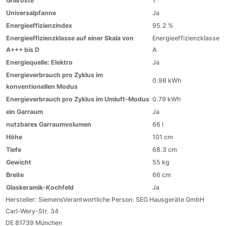
Grillroste
1
Universalpfanne
Ja
Energieeffizienzindex
95.2 %
Energieeffizienzklasse auf einer Skala von
Energieeffizienzklasse
A+++ bis D
A
Energiequelle: Elektro
Ja
Energieverbrauch pro Zyklus im
0.98 kWh
konventionellen Modus
Energieverbrauch pro Zyklus im Umluft-Modus
0.79 kWh
ein Garraum
Ja
nutzbares Garraumvolumen
66 l
Höhe
101 cm
Tiefe
68.3 cm
Gewicht
55 kg
Breite
66 cm
Glaskeramik-Kochfeld
Ja
Hersteller:
Siemens
Verantwortliche Person:
SEG Hausgeräte GmbH
Carl-Wery-Str. 34
DE 81739 München