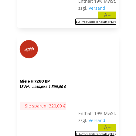
Enthält 19% MwSt.
zzgl.
Versand
A+
EU-Produktdatenblatt (PDF)
-17%
Miele H 7260 BP
Ursprünglicher
Aktueller
UVP:
1.599,00
€
1.919,00
€
Preis
Preis
war:
ist:
Sie sparen:
320,00
€
1.919,00 €
1.599,00 €.
Enthält 19% MwSt.
zzgl.
Versand
A+
EU-Produktdatenblatt (PDF)