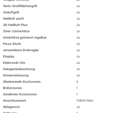
Vario-Großflächengrill
Ja
Umluftgrill
Ja
Heißluft sanft
Ja
3D Heißluft Plus
Ja
Ober-/Unterhitze
Ja
Unterhitze getrennt regelbar
Ja
Pizza-Stufe
Ja
versenkbare Drehregler
Ja
Display
Ja
Elektronik-Uhr
Ja
Halogenbeleuchtung
Ja
Kindersicherung
Ja
Glaskeramik-Kochzonen
4
Bräterzonen
1
Zweikreis-Kochzonen
1
Anschlusswert
10800 Watt
Ablagerost
Ja