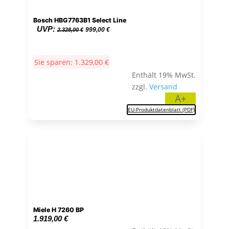
Bosch HBG7763B1 Select Line
Ursprünglicher
Aktueller
UVP:
999,00
€
2.328,00
€
Preis
Preis
war:
ist:
Sie sparen:
1.329,00
€
2.328,00 €
999,00 €.
Enthält 19% MwSt.
zzgl.
Versand
A+
EU-Produktdatenblatt (PDF)
Miele H 7260 BP
1.919,00
€