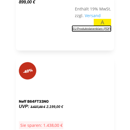
899,00
€
Enthält 19% MwSt.
zzgl.
Versand
A
EU-Produktdatenblatt (PDF)
-40%
Neff B64FT33N0
Ursprünglicher
Aktueller
UVP:
2.199,00
€
3.637,00
€
Preis
Preis
war:
ist:
Sie sparen:
1.438,00
€
3.637,00 €
2.199,00 €.