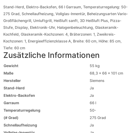
Stand-Herd, Elektro-Backofen, 66 l Garraum, Temperaturregelung: 50-
275 Grad, Schnellaufheizung, Vollglas-Innentür, Beheizungsarten Vario-
Großflächengrill, Umluftgrill, Heißluft sanft, 3D Heißluft Plus, Pizza-
Stufe, Display, Elektronik-Uhr, Halogenbeleuchtung, Glaskeramik-
Kochfeld, Glaskeramik-Kochzonen: 4, Bräterzonen: 1, Zweikreis-
Kochzonen: 1, Energieeffizienzklasse A, Breite: 60 cm, Höhe: 85 cm,
Tiefe: 60 cm
Zusätzliche Informationen
Gewicht
55 kg
Maße
68,3 × 66 × 101 cm
Hersteller
Siemens
Stand-Herd
Ja
Elektro-Backofen
Ja
Garraum
66 l
Temperaturregelung
50-
(# Grad)
275 Grad
Schnellaufheizung
Ja
Vollglas-Innentür
Ja