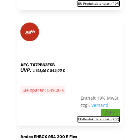
EU-Produktdatenblatt (PDF)
-50%
AEG TX7PB63FSB
Ursprünglicher
Aktueller
UVP:
849,00
€
1.698,00
€
Preis
Preis
war:
ist:
Sie sparen:
849,00
€
1.698,00 €
849,00 €.
Enthält 19% MwSt.
zzgl.
Versand
A++
EU-Produktdatenblatt (PDF)
Amica EHBCX 954 200 E Flex