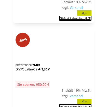
Enthält 19% MwSt.
zzgl.
Versand
A+
EU-Produktdatenblatt (PDF)
-59%
Neff B2CCJ7AK3
Ursprünglicher
Aktueller
UVP:
649,00
€
1.599,00
€
Preis
Preis
war:
ist:
Sie sparen:
950,00
€
1.599,00 €
649,00 €.
Enthält 19% MwSt.
zzgl.
Versand
A+
EU-Produktdatenblatt (PDF)