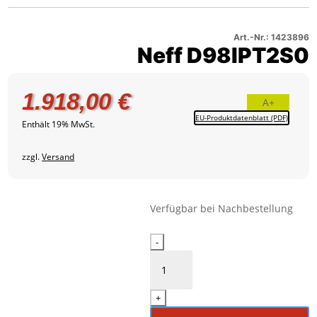
–
2
Produktbild
3
Art.-Nr.: 1423896
Neff D98IPT2S0
1.918,00
€
A+
EU-Produktdatenblatt (PDF)
Enthält 19% MwSt.
zzgl.
Versand
Verfügbar bei Nachbestellung
Neff
-
D98IPT2S0
Menge
+