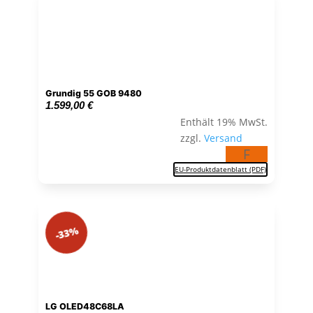
Grundig 55 GOB 9480
1.599,00
€
Enthält 19% MwSt.
zzgl.
Versand
F
EU-Produktdatenblatt (PDF)
-33%
LG OLED48C68LA