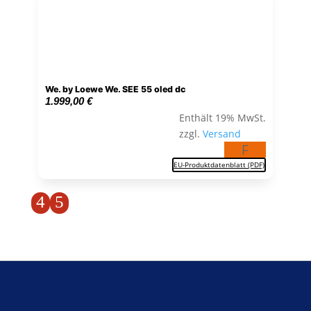
We. by Loewe We. SEE 55 oled dc
1.999,00
€
Enthält 19% MwSt.
zzgl.
Versand
F
EU-Produktdatenblatt (PDF)
4
5