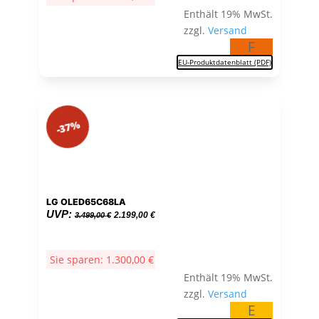
Enthält 19% MwSt.
zzgl.
Versand
F
EU-Produktdatenblatt (PDF)
-37%
LG OLED65C68LA
Ursprünglicher
Aktueller
UVP:
2.199,00
€
3.499,00
€
Preis
Preis
war:
ist:
Sie sparen:
1.300,00
€
3.499,00 €
2.199,00 €.
Enthält 19% MwSt.
zzgl.
Versand
E