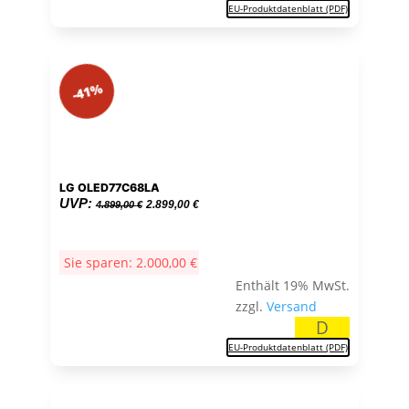
EU-Produktdatenblatt (PDF)
-41%
LG OLED77C68LA
Ursprünglicher
Aktueller
UVP:
2.899,00
€
4.899,00
€
Preis
Preis
war:
ist:
Sie sparen:
2.000,00
€
4.899,00 €
2.899,00 €.
Enthält 19% MwSt.
zzgl.
Versand
D
EU-Produktdatenblatt (PDF)