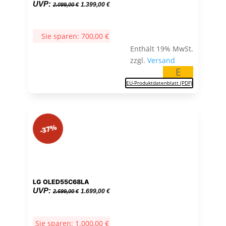
Ursprünglicher
Aktueller
UVP:
1.399,00
€
2.099,00
€
Preis
Preis
war:
ist:
Sie sparen:
700,00
€
2.099,00 €
1.399,00 €.
Enthält 19% MwSt.
zzgl.
Versand
E
EU-Produktdatenblatt (PDF)
-37%
LG OLED55C68LA
Ursprünglicher
Aktueller
UVP:
1.699,00
€
2.699,00
€
Preis
Preis
war:
ist:
Sie sparen:
1.000,00
€
2.699,00 €
1.699,00 €.