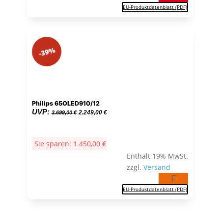
EU-Produktdatenblatt (PDF)
-39%
Philips 65OLED910/12
Ursprünglicher
Aktueller
UVP:
2.249,00
€
3.699,00
€
Preis
Preis
war:
ist:
Sie sparen:
1.450,00
€
3.699,00 €
2.249,00 €.
Enthält 19% MwSt.
zzgl.
Versand
F
EU-Produktdatenblatt (PDF)