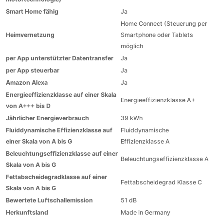
Smart Home fähig
Ja
Home Connect (Steuerung per
Heimvernetzung
Smartphone oder Tablets
möglich
per App unterstützter Datentransfer
Ja
per App steuerbar
Ja
Amazon Alexa
Ja
Energieeffizienzklasse auf einer Skala
Energieeffizienzklasse A+
von A+++ bis D
Jährlicher Energieverbrauch
39 kWh
Fluiddynamische Effizienzklasse auf
Fluiddynamische
einer Skala von A bis G
Effizienzklasse A
Beleuchtungseffizienzklasse auf einer
Beleuchtungseffizienzklasse A
Skala von A bis G
Fettabscheidegradklasse auf einer
Fettabscheidegrad Klasse C
Skala von A bis G
Bewertete Luftschallemission
51 dB
Herkunftsland
Made in Germany