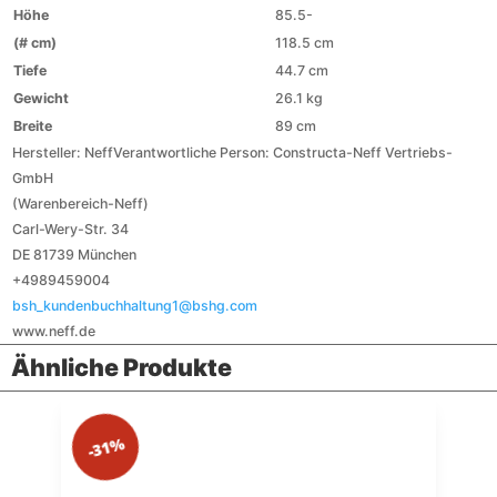
Höhe
85.5-
(# cm)
118.5 cm
Tiefe
44.7 cm
Gewicht
26.1 kg
Breite
89 cm
Hersteller:
Neff
Verantwortliche Person:
Constructa-Neff Vertriebs-
GmbH
(Warenbereich-Neff)
Carl-Wery-Str. 34
DE 81739 München
+4989459004
bsh_kundenbuchhaltung1@bshg.com
www.neff.de
Ähnliche Produkte
-31%