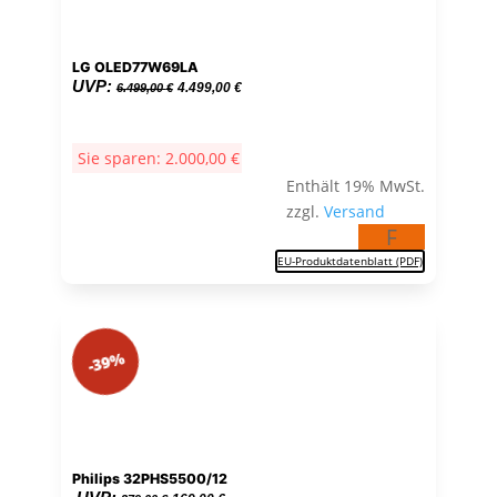
LG OLED77W69LA
Ursprünglicher
Aktueller
UVP:
4.499,00
€
6.499,00
€
Preis
Preis
war:
ist:
Sie sparen:
2.000,00
€
6.499,00 €
4.499,00 €.
Enthält 19% MwSt.
zzgl.
Versand
F
EU-Produktdatenblatt (PDF)
-39%
Philips 32PHS5500/12
Ursprünglicher
Aktueller