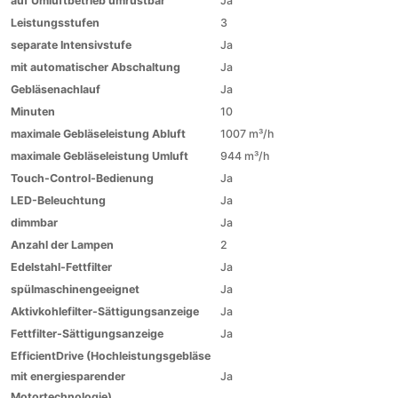
auf Umluftbetrieb umrüstbar
Ja
Leistungsstufen
3
separate Intensivstufe
Ja
mit automatischer Abschaltung
Ja
Gebläsenachlauf
Ja
Minuten
10
maximale Gebläseleistung Abluft
1007 m³/h
maximale Gebläseleistung Umluft
944 m³/h
Touch-Control-Bedienung
Ja
LED-Beleuchtung
Ja
dimmbar
Ja
Anzahl der Lampen
2
Edelstahl-Fettfilter
Ja
spülmaschinengeeignet
Ja
Aktivkohlefilter-Sättigungsanzeige
Ja
Fettfilter-Sättigungsanzeige
Ja
EfficientDrive (Hochleistungsgebläse
mit energiesparender
Ja
Motortechnologie)