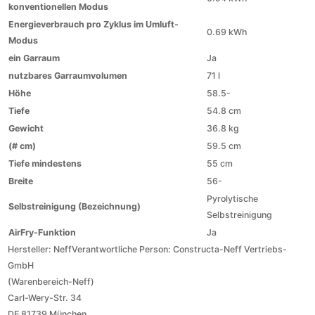
konventionellen Modus
Energieverbrauch pro Zyklus im Umluft-
0.69 kWh
Modus
ein Garraum
Ja
nutzbares Garraumvolumen
71 l
Höhe
58.5-
Tiefe
54.8 cm
Gewicht
36.8 kg
(# cm)
59.5 cm
Tiefe mindestens
55 cm
Breite
56-
Pyrolytische
Selbstreinigung (Bezeichnung)
Selbstreinigung
AirFry-Funktion
Ja
Hersteller:
Neff
Verantwortliche Person:
Constructa-Neff Vertriebs-
GmbH
(Warenbereich-Neff)
Carl-Wery-Str. 34
DE 81739 München