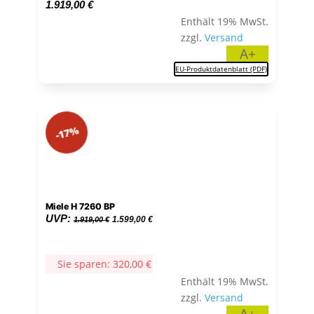
1.919,00
€
Enthält 19% MwSt.
zzgl.
Versand
A+
EU-Produktdatenblatt (PDF)
-17%
Miele H 7260 BP
Ursprünglicher
Aktueller
UVP:
1.599,00
€
1.919,00
€
Preis
Preis
war:
ist:
Sie sparen:
320,00
€
1.919,00 €
1.599,00 €.
Enthält 19% MwSt.
zzgl.
Versand
A+