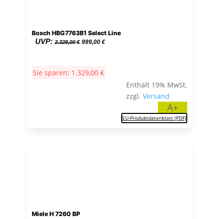
Bosch HBG7763B1 Select Line
Ursprünglicher
Aktueller
UVP:
999,00
€
2.328,00
€
Preis
Preis
war:
ist:
Sie sparen:
1.329,00
€
2.328,00 €
999,00 €.
Enthält 19% MwSt.
zzgl.
Versand
A+
EU-Produktdatenblatt (PDF)
Miele H 7260 BP