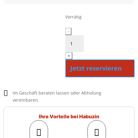
Vorrätig
Neff
-
B2CCJ7AK3
Menge
+
Jetzt reservieren

Im Geschäft beraten lassen oder Abholung
vereinbaren.
Ihre Vorteile bei Habuzin

