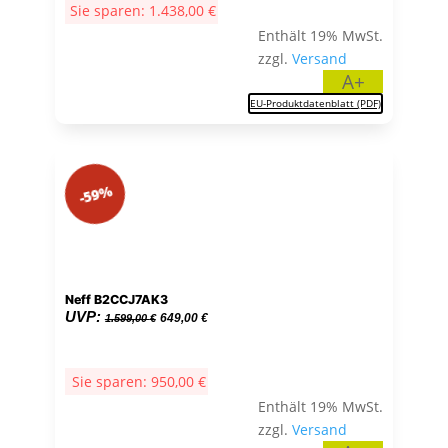
Sie sparen:
1.438,00
€
3.637,00 €
2.199,00 €.
Enthält 19% MwSt.
zzgl.
Versand
A+
EU-Produktdatenblatt (PDF)
-59%
Neff B2CCJ7AK3
Ursprünglicher
Aktueller
UVP:
649,00
€
1.599,00
€
Preis
Preis
war:
ist:
Sie sparen:
950,00
€
1.599,00 €
649,00 €.
Enthält 19% MwSt.
zzgl.
Versand