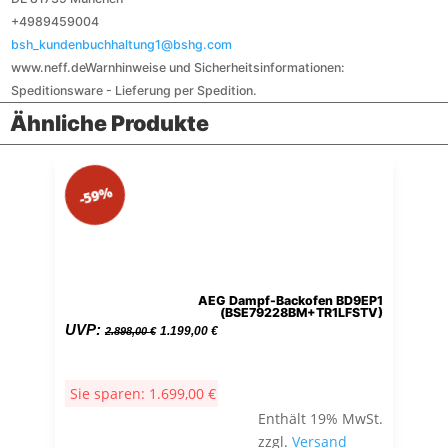
+4989459004
bsh_kundenbuchhaltung1@bshg.com
www.neff.de
Warnhinweise und Sicherheitsinformationen:
Speditionsware - Lieferung per Spedition.
Ähnliche Produkte
-59%
AEG Dampf-Backofen BD9EP1
(BSE79228BM+TR1LFSTV)
Ursprünglicher
Aktueller
UVP:
1.199,00
€
2.898,00
€
Preis
Preis
war:
ist:
Sie sparen:
1.699,00
€
2.898,00 €
1.199,00 €.
Enthält 19% MwSt.
zzgl.
Versand