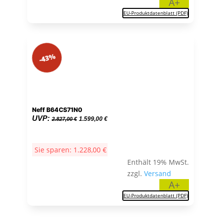
A+
EU-Produktdatenblatt (PDF)
-43%
Neff B64CS71N0
Ursprünglicher
Aktueller
UVP:
1.599,00
€
2.827,00
€
Preis
Preis
war:
ist:
Sie sparen:
1.228,00
€
2.827,00 €
1.599,00 €.
Enthält 19% MwSt.
zzgl.
Versand
A+
EU-Produktdatenblatt (PDF)