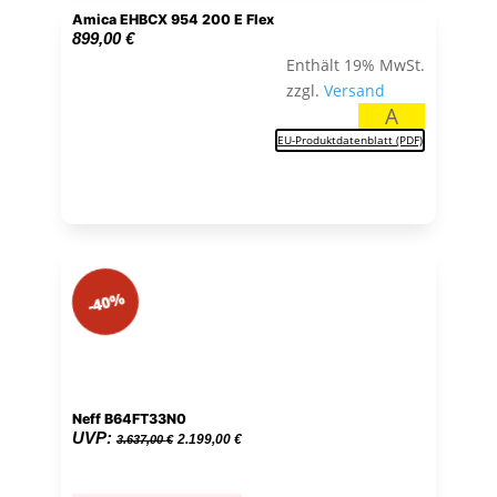
Amica EHBCX 954 200 E Flex
899,00
€
Enthält 19% MwSt.
zzgl.
Versand
A
EU-Produktdatenblatt (PDF)
-40%
Neff B64FT33N0
Ursprünglicher
Aktueller
UVP:
2.199,00
€
3.637,00
€
Preis
Preis
war:
ist: