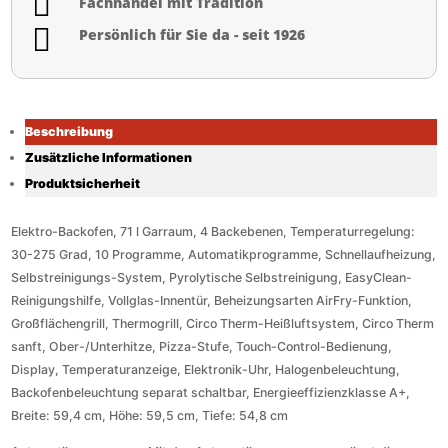

Fachhandel mit Tradition

Persönlich für Sie da - seit 1926
Beschreibung
Zusätzliche Informationen
Produktsicherheit
Elektro-Backofen, 71 l Garraum, 4 Backebenen, Temperaturregelung:
30-275 Grad, 10 Programme, Automatikprogramme, Schnellaufheizung,
Selbstreinigungs-System, Pyrolytische Selbstreinigung, EasyClean-
Reinigungshilfe, Vollglas-Innentür, Beheizungsarten AirFry-Funktion,
Großflächengrill, Thermogrill, Circo Therm-Heißluftsystem, Circo Therm
sanft, Ober-/Unterhitze, Pizza-Stufe, Touch-Control-Bedienung,
Display, Temperaturanzeige, Elektronik-Uhr, Halogenbeleuchtung,
Backofenbeleuchtung separat schaltbar, Energieeffizienzklasse A+,
Breite: 59,4 cm, Höhe: 59,5 cm, Tiefe: 54,8 cm