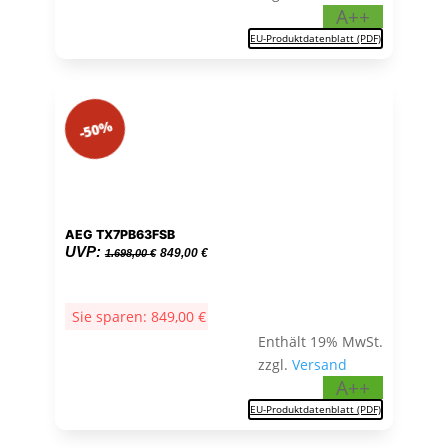
A++
EU-Produktdatenblatt (PDF)
-50%
AEG TX7PB63FSB
Ursprünglicher
Aktueller
UVP:
849,00
€
1.698,00
€
Preis
Preis
war:
ist:
Sie sparen:
849,00
€
1.698,00 €
849,00 €.
Enthält 19% MwSt.
zzgl.
Versand
A++
EU-Produktdatenblatt (PDF)