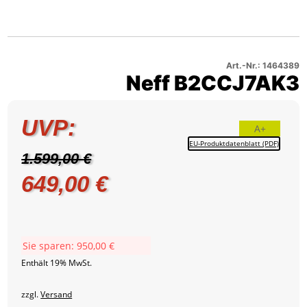
Neff
–
2
B2CCJ7AK3
Produktbild
–
3
Produktbild
4
Art.-Nr.: 1464389
Neff B2CCJ7AK3
UVP:
A+
EU-Produktdatenblatt (PDF)
1.599,00
€
Ursprünglicher
Aktueller
649,00
€
Preis
Preis
war:
ist:
Sie sparen:
950,00
€
1.599,00 €
649,00 €.
Enthält 19% MwSt.
zzgl.
Versand