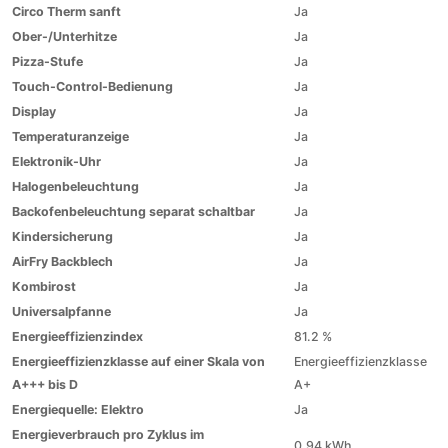
Circo Therm sanft
Ja
Ober-/Unterhitze
Ja
Pizza-Stufe
Ja
Touch-Control-Bedienung
Ja
Display
Ja
Temperaturanzeige
Ja
Elektronik-Uhr
Ja
Halogenbeleuchtung
Ja
Backofenbeleuchtung separat schaltbar
Ja
Kindersicherung
Ja
AirFry Backblech
Ja
Kombirost
Ja
Universalpfanne
Ja
Energieeffizienzindex
81.2 %
Energieeffizienzklasse auf einer Skala von
Energieeffizienzklasse
A+++ bis D
A+
Energiequelle: Elektro
Ja
Energieverbrauch pro Zyklus im
0.94 kWh