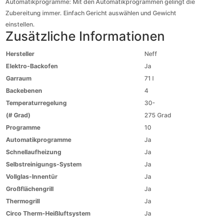
Automatikprogramme: Mit den Automatikprogrammen gelingt die
Zubereitung immer. Einfach Gericht auswählen und Gewicht
einstellen.
Zusätzliche Informationen
Hersteller
Neff
Elektro-Backofen
Ja
Garraum
71 l
Backebenen
4
Temperaturregelung
30-
(# Grad)
275 Grad
Programme
10
Automatikprogramme
Ja
Schnellaufheizung
Ja
Selbstreinigungs-System
Ja
Vollglas-Innentür
Ja
Großflächengrill
Ja
Thermogrill
Ja
Circo Therm-Heißluftsystem
Ja