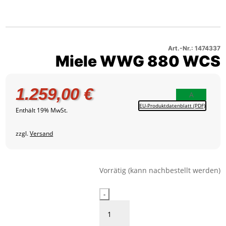
Miele
880
–
1
WWG
WCS
Produktbild
880
–
2
WCS
Produktbild
–
3
Art.-Nr.: 1474337
Miele WWG 880 WCS
Produktbild
4
1.259,00
€
A
EU-Produktdatenblatt (PDF)
Enthält 19% MwSt.
zzgl.
Versand
Vorrätig (kann nachbestellt werden)
Miele
-
WWG
880