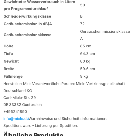
Gewichteter Wasserverbrauch in Litern
50
pro Programmdurchlauf
Schleuderwirkungsklasse
B
Geräuschemission in dB(A
72
Geräuschemmissionsklasse
Geräuschemissionsklasse
A
Höhe
85 cm
Tiefe
64.3 cm
Gewicht
80 kg
Breite
59.6 cm
Füllmenge
9 kg
Hersteller:
Miele
Verantwortliche Person:
Miele Vertriebsgesellschaft
Deutschland KG
Carl-Miele-Str. 29
DE 33332 Guetersloh
+495241890
info@miele.de
Warnhinweise und Sicherheitsinformationen:
Speditionsware - Lieferung per Spedition.
Ähnliche Produkte