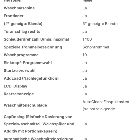
Hersteller
Miele
Waschmaschine
Ja
Frontlader
Ja
(#° geneigte Blende)
5° geneigte Blende
Türanschlag rechts
Ja
Schleuderdrehzahl U/min: maximal
1400
Spezielle Trommelbezeichnung
Schontrommel
Waschprogramme
10
Einknopf-Programmwahl
Ja
Startzeitvorwahl
Ja
AddLoad (Nachlegefunktion)
Ja
LCD-Display
Ja
Restzeitanzeige
Ja
AutoClean-Einspülkasten
Waschmittelschublade
(selbstreinigende
CapDosing (Einfache Dosierung von
Spezialwaschmittel, Weichspüler und
Ja
Additiv mit Portionskapseln)
automatische Waschmitteldosierung
Ja