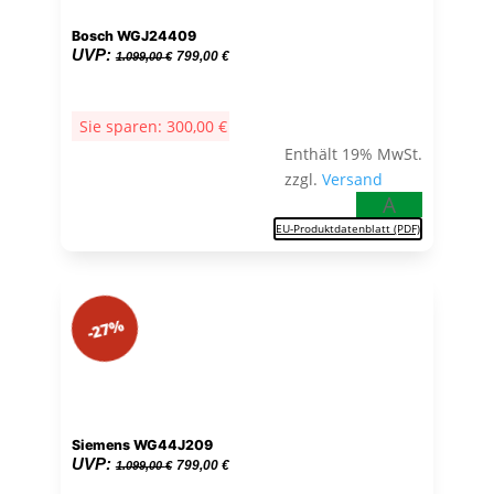
Bosch WGJ24409
Ursprünglicher
Aktueller
UVP:
799,00
€
1.099,00
€
Preis
Preis
war:
ist:
Sie sparen:
300,00
€
1.099,00 €
799,00 €.
Enthält 19% MwSt.
zzgl.
Versand
A
EU-Produktdatenblatt (PDF)
-27%
Siemens WG44J209
Ursprünglicher
Aktueller
UVP:
799,00
€
1.099,00
€
Preis
Preis