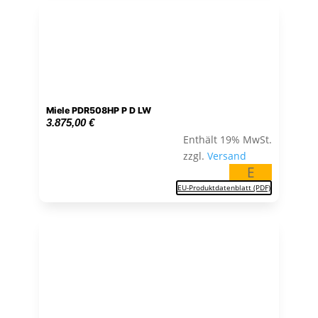
Miele PDR508HP P D LW
3.875,00
€
Enthält 19% MwSt.
zzgl.
Versand
E
EU-Produktdatenblatt (PDF)