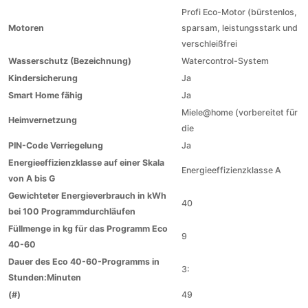
Profi Eco-Motor (bürstenlos,
Motoren
sparsam, leistungsstark und
verschleißfrei
Wasserschutz (Bezeichnung)
Watercontrol-System
Kindersicherung
Ja
Smart Home fähig
Ja
Miele@home (vorbereitet für
Heimvernetzung
die
PIN-Code Verriegelung
Ja
Energieeffizienzklasse auf einer Skala
Energieeffizienzklasse A
von A bis G
Gewichteter Energieverbrauch in kWh
40
bei 100 Programmdurchläufen
Füllmenge in kg für das Programm Eco
9
40-60
Dauer des Eco 40-60-Programms in
3:
Stunden:Minuten
(#)
49