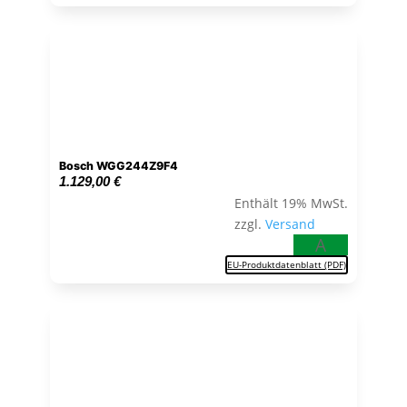
Bosch WGG244Z9F4
1.129,00
€
Enthält 19% MwSt.
zzgl.
Versand
A
EU-Produktdatenblatt (PDF)