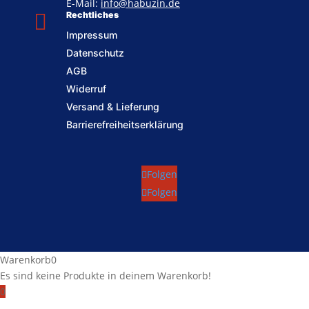
E-Mail:
info@habuzin.de

Rechtliches
Impressum
Datenschutz
AGB
Widerruf
Versand & Lieferung
Barrierefreiheitserklärung
Folgen
Folgen
Warenkorb
0
Es sind keine Produkte in deinem Warenkorb!
0