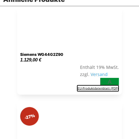
Siemens WG44G2Z90
1.129,00
€
Enthält 19% MwSt.
zzgl.
Versand
A
EU-Produktdatenblatt (PDF)
-27%