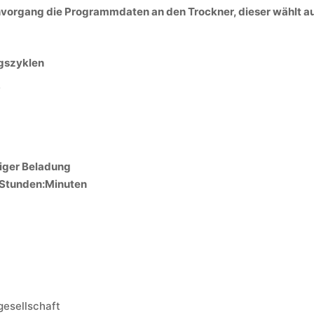
rgang die Programmdaten an den Trockner, dieser wählt a
gszyklen
D
diger Beladung
 Stunden:Minuten
gesellschaft