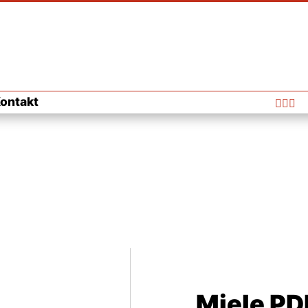
ontakt



Miele PD