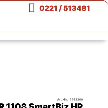

0221 / 513481
Art.-Nr.: 1443300
R 1108 SmartBiz HP