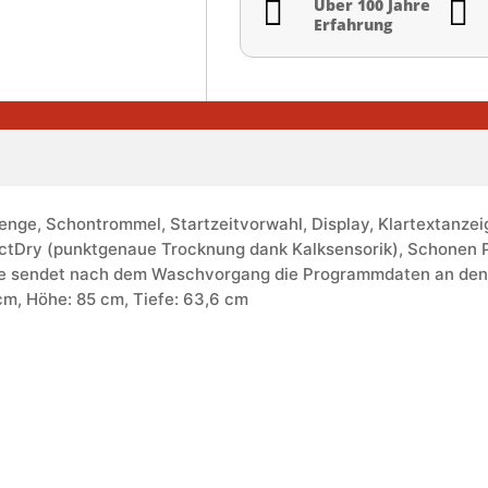


Über 100 Jahre
Erfahrung
ge, Schontrommel, Startzeitvorwahl, Display, Klartextanzei
fectDry (punktgenaue Trocknung dank Kalksensorik), Schonen 
 sendet nach dem Waschvorgang die Programmdaten an den Tr
cm, Höhe: 85 cm, Tiefe: 63,6 cm