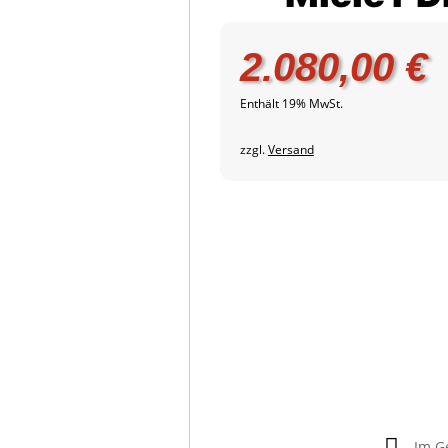
2.080,00
€
Enthält 19% MwSt.
zzgl.
Versand

Im G