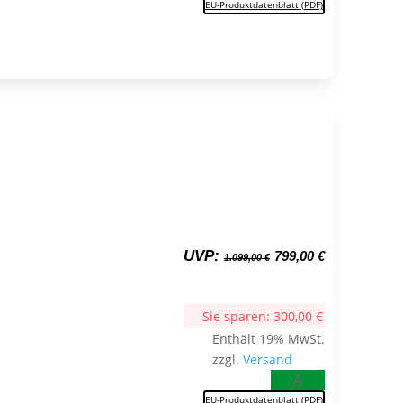
EU-Produktdatenblatt (PDF)
Ursprünglicher
Aktueller
UVP:
799,00
€
1.099,00
€
Preis
Preis
war:
ist:
1.099,00 €
799,00 €.
Sie sparen:
300,00
€
Enthält 19% MwSt.
zzgl.
Versand
A
EU-Produktdatenblatt (PDF)