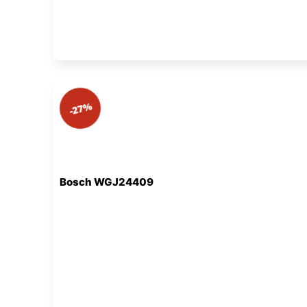
-27%
Bosch WGJ24409