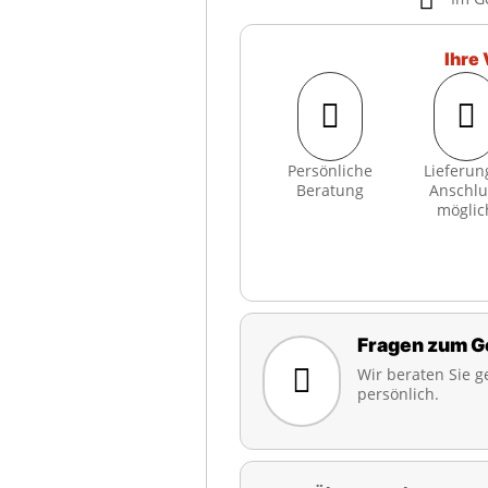
Ihre 


Persönliche
Lieferun
Beratung
Anschlu
möglic
Fragen zum G

Wir beraten Sie g
persönlich.