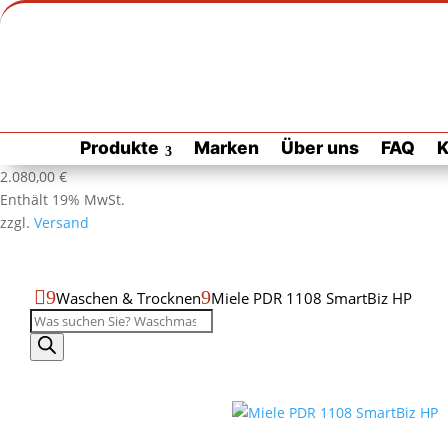
Zur Habuzin Startseite
Zur
Produkte
Marken
Über uns
FAQ
K
Habuzin
Startseite
Produktdatenblatt
Produktseite
2.080,00
€
als
drucken
Enthält 19% MwSt.
PDF
zzgl.
Versand
öffnen

9
9
Waschen & Trocknen
Miele PDR 1108 SmartBiz HP
Produktsuche
Miele
PDR