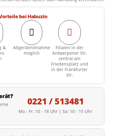
Vorteile bei Habuzin


g &
Altgerätmitnahme
Filialen in der
ss
möglich
Antwerpener Str.
h
zentral am
Friedensplatz und
in der Frankfurter
Str.
erät?
0221 / 513481
erne
Mo - Fr: 10 - 18 Uhr | Sa: 10 - 15 Uhr