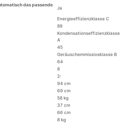
utomatisch das passende
Ja
Energieeffizienzklasse C
89
Kondensationseffizienzklasse
A
45
Geräuschemmissiosklasse B
64
8
2:
94 cm
69 cm
58 kg
37 cm
66 cm
8 kg