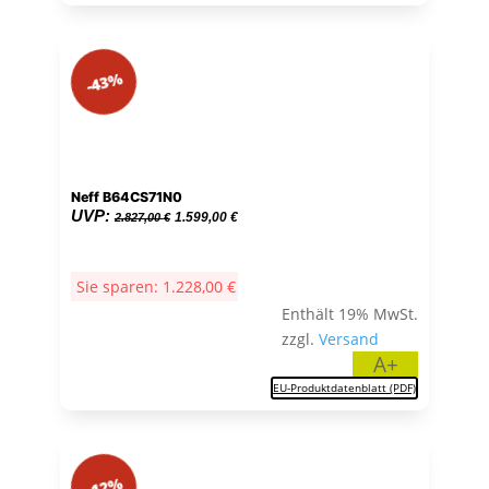
-43%
Neff B64CS71N0
Ursprünglicher
Aktueller
UVP:
1.599,00
€
2.827,00
€
Preis
Preis
war:
ist:
Sie sparen:
1.228,00
€
2.827,00 €
1.599,00 €.
Enthält 19% MwSt.
zzgl.
Versand
A+
EU-Produktdatenblatt (PDF)
-12%