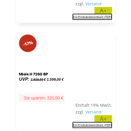
zzgl.
Versand
A+
EU-Produktdatenblatt (PDF)
-17%
Miele H 7260 BP
Ursprünglicher
Aktueller
UVP:
1.599,00
€
1.919,00
€
Preis
Preis
war:
ist:
Sie sparen:
320,00
€
1.919,00 €
1.599,00 €.
Enthält 19% MwSt.
zzgl.
Versand
A+
EU-Produktdatenblatt (PDF)