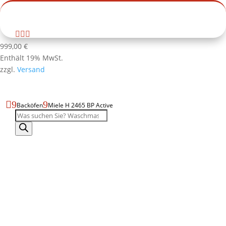
Zur Habuzin Startseite



Produktdatenblatt
Produktseite
999,00
€
als
drucken
Enthält 19% MwSt.
PDF
zzgl.
Versand
öffnen

9
9
Backöfen
Miele H 2465 BP Active
Produktsuche
Miele
H
Miele
2465
H
BP
Miele
2465
Active
H
BP
–