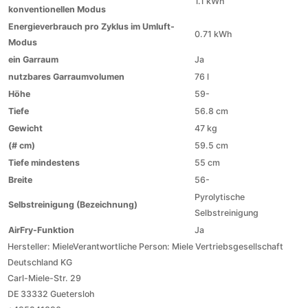
1.1 kWh
konventionellen Modus
Energieverbrauch pro Zyklus im Umluft-
0.71 kWh
Modus
ein Garraum
Ja
nutzbares Garraumvolumen
76 l
Höhe
59-
Tiefe
56.8 cm
Gewicht
47 kg
(# cm)
59.5 cm
Tiefe mindestens
55 cm
Breite
56-
Pyrolytische
Selbstreinigung (Bezeichnung)
Selbstreinigung
AirFry-Funktion
Ja
Hersteller:
Miele
Verantwortliche Person:
Miele Vertriebsgesellschaft
Deutschland KG
Carl-Miele-Str. 29
DE 33332 Guetersloh