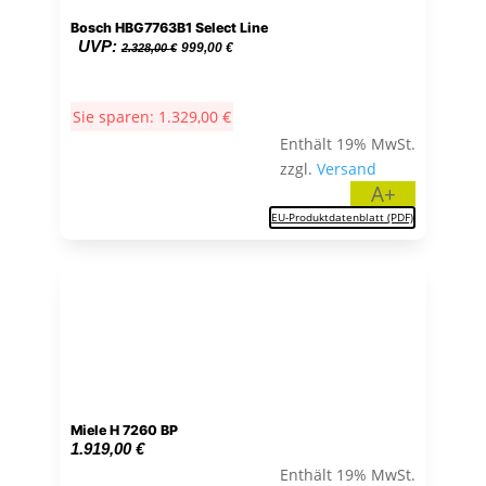
Bosch HBG7763B1 Select Line
Ursprünglicher
Aktueller
UVP:
999,00
€
2.328,00
€
Preis
Preis
war:
ist:
Sie sparen:
1.329,00
€
2.328,00 €
999,00 €.
Enthält 19% MwSt.
zzgl.
Versand
A+
EU-Produktdatenblatt (PDF)
Miele H 7260 BP
1.919,00
€
Enthält 19% MwSt.