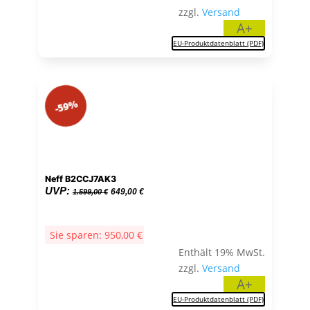
zzgl.
Versand
A+
EU-Produktdatenblatt (PDF)
-59%
Neff B2CCJ7AK3
Ursprünglicher
Aktueller
UVP:
649,00
€
1.599,00
€
Preis
Preis
war:
ist:
Sie sparen:
950,00
€
1.599,00 €
649,00 €.
Enthält 19% MwSt.
zzgl.
Versand
A+
EU-Produktdatenblatt (PDF)