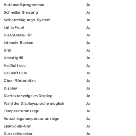
Automatikprogramme
Ja
Schnellaufheizung
Ja
Selbstreinigungs-System
Ja
kühle Front
Ja
CleanGlass-Tür
Ja
Intensiv-Backen
Ja
Grill
Ja
Umluftgrill
Ja
Heißluft eco
Ja
Heißluft Plus
Ja
Ober-/Unterhitze
Ja
Display
Ja
Klartextanzeige im Display
Ja
Wahl der Displaysprache möglich
Ja
Temperaturanzeige
Ja
Vorschlagstemperaturanzeige
Ja
Elektronik-Uhr
Ja
Kurzzeitwecker
Ja