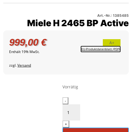
2465
Active
Produktbild
BP
–
1
Active
Produktbild
Art.-Nr.: 1385485
Miele H 2465 BP Active
–
2
Produktbild
3
999,00
€
A+
EU-Produktdatenblatt (PDF)
Enthält 19% MwSt.
zzgl.
Versand
Vorrätig
Miele
-
H
2465
BP
+
Active