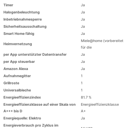
Timer
Ja
Halogenbeleuchtung
Ja
Inbetriebnahmesperre
Ja
Sicherheitsausschaltung
Ja
Smart Home fähig
Ja
Miele@home (vorbereitet
Heimvernetzung
für die
per App unterstützter Datentransfer
Ja
per App steuerbar
Ja
Amazon Alexa
Ja
Aufnahmegitter
1
Grillroste
1
Universalbleche
1
Energieeffizienzindex
81.7 %
Energieeffizienzklasse auf einer Skala von
Energieeffizienzklasse
A+++ bis D
A+
Energiequelle: Elektro
Ja
Energieverbrauch pro Zyklus im