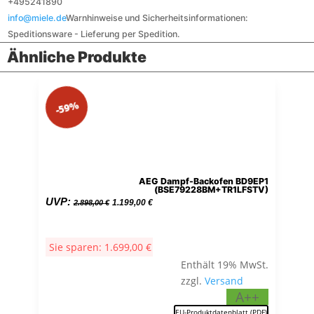
+495241890
info@miele.de
Warnhinweise und Sicherheitsinformationen:
Speditionsware - Lieferung per Spedition.
Ähnliche Produkte
-59%
AEG Dampf-Backofen BD9EP1
(BSE79228BM+TR1LFSTV)
Ursprünglicher
Aktueller
UVP:
1.199,00
€
2.898,00
€
Preis
Preis
war:
ist:
Sie sparen:
1.699,00
€
2.898,00 €
1.199,00 €.
Enthält 19% MwSt.
zzgl.
Versand
A++
EU-Produktdatenblatt (PDF)