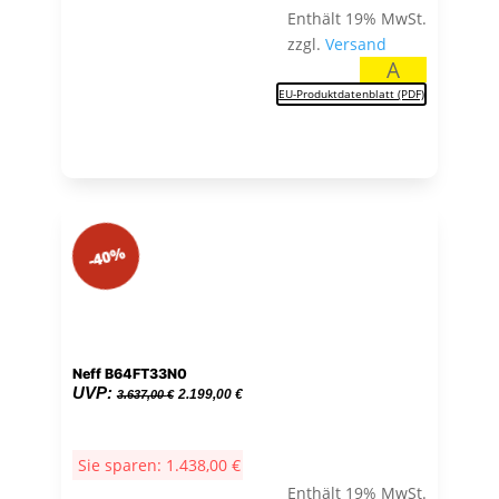
Enthält 19% MwSt.
zzgl.
Versand
A
EU-Produktdatenblatt (PDF)
-40%
Neff B64FT33N0
Ursprünglicher
Aktueller
UVP:
2.199,00
€
3.637,00
€
Preis
Preis
war:
ist:
Sie sparen:
1.438,00
€
3.637,00 €
2.199,00 €.
Enthält 19% MwSt.