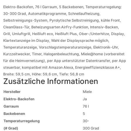
Elektro-Backofen, 76 l Garraum, 5 Backebenen, Temperaturregelung:
30-300 Grad, Automatikprogramme, Schnellaufheizung,
Selbstreinigungs-System, Pyrolytische Selbstreinigung, kühle Front,
CleanGlass-Tür, Beheizungsarten AirFry-Funktion, Intensiv-Backen,
Grill, Umluftgrill, Heißluft eco, Heißluft Plus, Ober-/Unterhitze, Display,
Klartextanzeige im Display, Wahl der Displaysprache möglich,
Temperaturanzeige, Vorschlagstemperaturanzeige, Elektronik-Uhr,
Kurzzeitwecker, Timer, Halogenbeleuchtung, Miele@home (vorbereitet
für die Heimvernetzung), per App unterstützter Datentransfer, per App
steuerbar, kompatibel mit Amazon Alexa, Energieeffizienzklasse A+,
Breite: 59,5 cm, Höhe: 59,6 cm, Tiefe: 56,8 cm
Zusätzliche Informationen
Hersteller
Miele
Elektro-Backofen
Ja
Garraum
76 l
Backebenen
5
Temperaturregelung
30-
(# Grad)
300 Grad