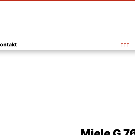
ontakt



Miele G 7