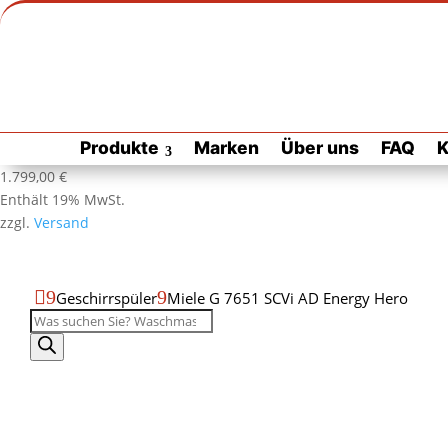
Zur Habuzin Startseite
Zur
Produkte
Marken
Über uns
FAQ
K
Habuzin
Startseite
Produktdatenblatt
Produktseite
1.799,00
€
als
drucken
Enthält 19% MwSt.
PDF
zzgl.
Versand
öffnen

9
9
Geschirrspüler
Miele G 7651 SCVi AD Energy Hero
Produktsuche
Miele
G