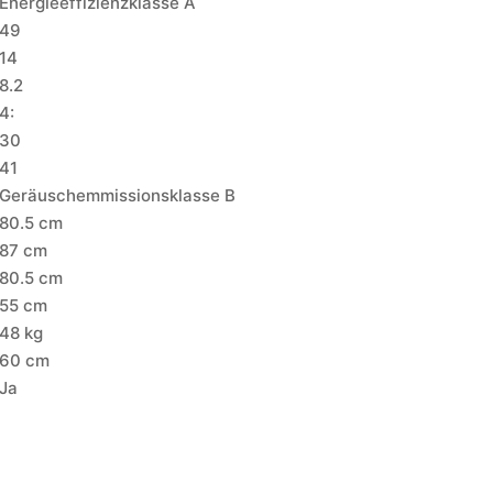
Energieeffizienzklasse A
49
14
8.2
4:
30
41
Geräuschemmissionsklasse B
80.5 cm
87 cm
80.5 cm
55 cm
48 kg
60 cm
Ja