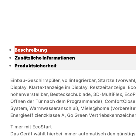
Beschreibung
Zusätzliche Informationen
Produktsicherheit
Einbau-Geschirrspüler, vollintegrierbar, Startzeitvorwa
Display, Klartextanzeige im Display, Restzeitanzeige, E
höhenverstellbar, Besteckschublade, 3D-MultiFlex, Ec
Öffnen der Tür nach dem Programmende), ComfortClose (di
System, Warmwasseranschluß, Miele@home (vorbereitet f
Energieeffizienzklasse A, Go Green Vertriebskennzeichen,
Timer mit EcoStart
Das Gerät wählt hierbei immer automatisch den günstigst