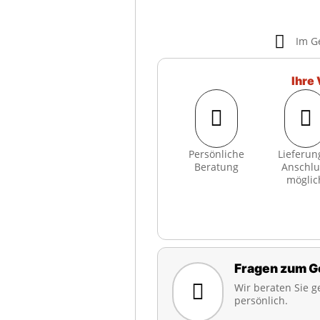

Im G
Ihre 


Persönliche
Lieferun
Beratung
Anschlu
möglic
Fragen zum G

Wir beraten Sie g
persönlich.