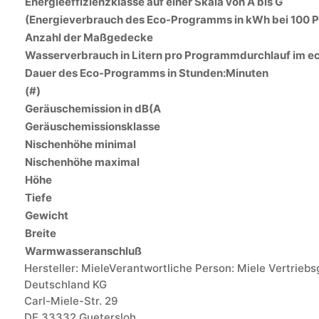
Energieeffizienzklasse auf einer Skala von A bis G
(Energieverbrauch des Eco-Programms in kWh bei 100
Anzahl der Maßgedecke
Wasserverbrauch in Litern pro Programmdurchlauf im 
Dauer des Eco-Programms in Stunden:Minuten
(#)
Geräuschemission in dB(A
Geräuschemissionsklasse
Nischenhöhe minimal
Nischenhöhe maximal
Höhe
Tiefe
Gewicht
Breite
Warmwasseranschluß
Hersteller:
Miele
Verantwortliche Person:
Miele Vertriebs
Deutschland KG
Carl-Miele-Str. 29
DE 33332 Guetersloh