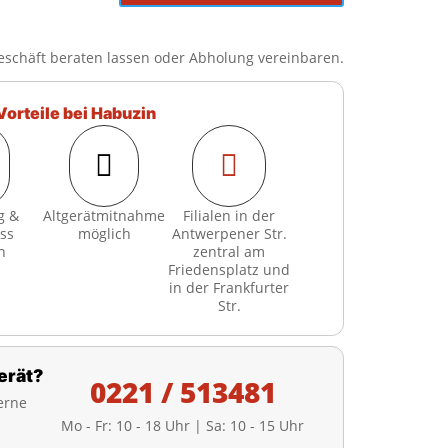
Menge
eschäft beraten lassen oder Abholung vereinbaren.
Vorteile bei Habuzin


g &
Altgerätmitnahme
Filialen in der
ss
möglich
Antwerpener Str.
h
zentral am
Friedensplatz und
in der Frankfurter
Str.
erät?
0221 / 513481
erne
Mo - Fr: 10 - 18 Uhr | Sa: 10 - 15 Uhr