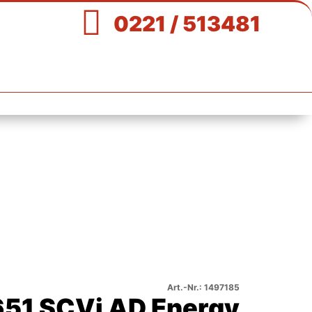

0221 / 513481
Art.-Nr.: 1497185
651 SCVi AD Energy