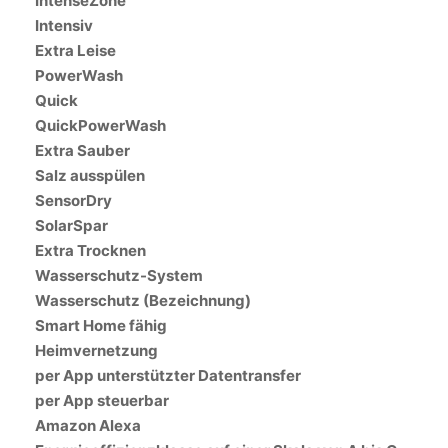
IntenseZone
Intensiv
Extra Leise
PowerWash
Quick
QuickPowerWash
Extra Sauber
Salz ausspülen
SensorDry
SolarSpar
Extra Trocknen
Wasserschutz-System
Wasserschutz (Bezeichnung)
Smart Home fähig
Heimvernetzung
per App unterstützter Datentransfer
per App steuerbar
Amazon Alexa