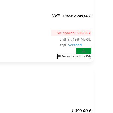
Ursprünglicher
Aktueller
UVP:
749,00
€
1.334,00
€
Preis
Preis
war:
ist:
1.334,00 €
749,00 €.
Sie sparen:
585,00
€
Enthält 19% MwSt.
zzgl.
Versand
A
EU-Produktdatenblatt (PDF)
1.399,00
€