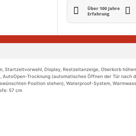


Über 100 Jahre
Erfahrung
, Startzeitvorwahl, Display, Restzeitanzeige, Oberkorb höhe
, AutoOpen-Trocknung (automatisches Öffnen der Tür nach d
r gewünschten Position stehen), Waterproof-System, Warmwass
efe: 57 cm