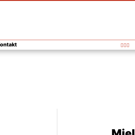
ontakt



Miel