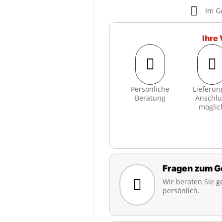

Im G
Ihre 


Persönliche
Lieferun
Beratung
Anschlu
möglic
Fragen zum G

Wir beraten Sie g
persönlich.