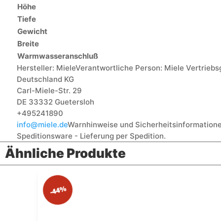
Höhe
Tiefe
Gewicht
Breite
Warmwasseranschluß
Hersteller:
Miele
Verantwortliche Person:
Miele Vertriebs
Deutschland KG
Carl-Miele-Str. 29
DE 33332 Guetersloh
+495241890
info@miele.de
Warnhinweise und Sicherheitsinformatione
Speditionsware - Lieferung per Spedition.
Ähnliche Produkte
-44%