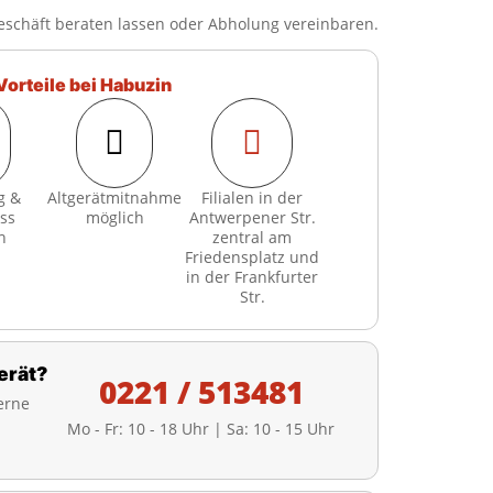
eschäft beraten lassen oder Abholung vereinbaren.
Vorteile bei Habuzin


g &
Altgerätmitnahme
Filialen in der
ss
möglich
Antwerpener Str.
h
zentral am
Friedensplatz und
in der Frankfurter
Str.
erät?
0221 / 513481
erne
Mo - Fr: 10 - 18 Uhr | Sa: 10 - 15 Uhr