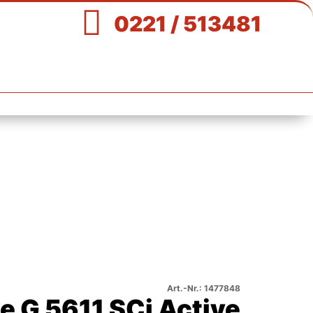

0221 / 513481
Art.-Nr.: 1477848
e G 5611 SCi Active