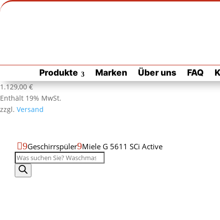
Zur Habuzin Startseite
Zur
Produkte
Marken
Über uns
FAQ
K
Habuzin
Startseite
Produktdatenblatt
Produktseite
1.129,00
€
als
drucken
Enthält 19% MwSt.
PDF
zzgl.
Versand
öffnen

9
9
Geschirrspüler
Miele G 5611 SCi Active
Produktsuche
Miele
G