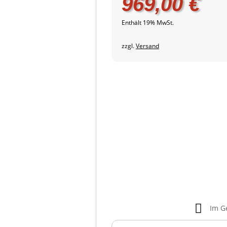
969,00
€
Enthält 19% MwSt.
zzgl.
Versand

Im G