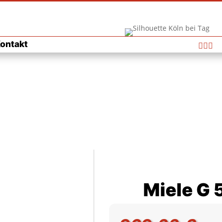
ontakt



Miele G 