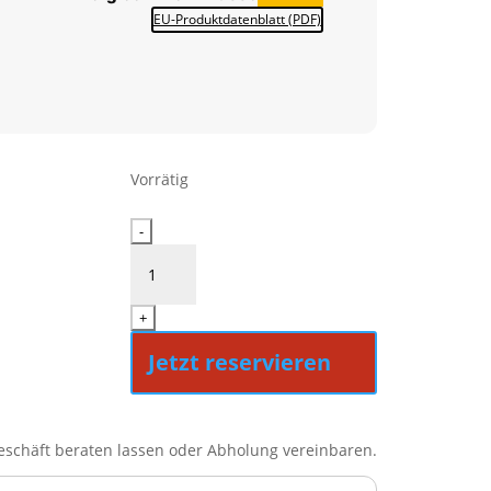
EU-Produktdatenblatt (PDF)
Vorrätig
Miele
-
G
5540
SCU
+
SL
Active
Jetzt reservieren
Menge
eschäft beraten lassen oder Abholung vereinbaren.