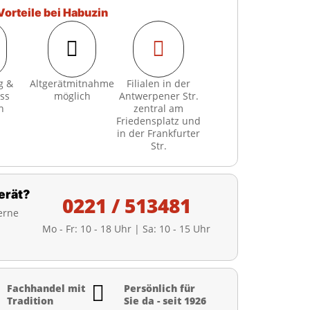
Vorteile bei Habuzin


g &
Altgerätmitnahme
Filialen in der
ss
möglich
Antwerpener Str.
h
zentral am
Friedensplatz und
in der Frankfurter
Str.
erät?
0221 / 513481
erne
Mo - Fr: 10 - 18 Uhr | Sa: 10 - 15 Uhr

Fachhandel mit
Persönlich für
Tradition
Sie da - seit 1926