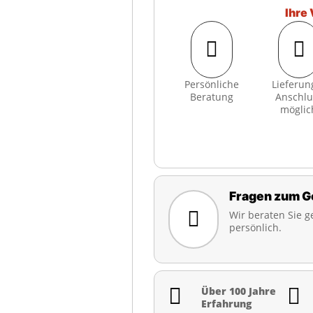
Ihre 


Persönliche
Lieferun
Beratung
Anschlu
möglic
Fragen zum G

Wir beraten Sie g
persönlich.


Über 100 Jahre
Erfahrung