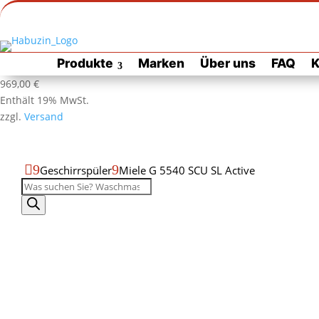
Zur Habuzin Startseite
Zur
Produkte
Marken
Über uns
FAQ
K
Habuzin
Startseite
Produktdatenblatt
Produktseite
969,00
€
als
drucken
Enthält 19% MwSt.
PDF
zzgl.
Versand
öffnen

9
9
Geschirrspüler
Miele G 5540 SCU SL Active
Produktsuche
Miele
G
Miele
5540
G
SCU
Miele
5540
SL