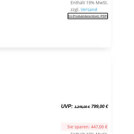
Enthält 19% MwSt.
zzgl.
Versand
EU-Produktdatenblatt (PDF)
Ursprünglicher
Aktueller
UVP:
799,00
€
1.246,00
€
Preis
Preis
war:
ist:
1.246,00 €
799,00 €.
Sie sparen:
447,00
€