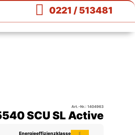

0221 / 513481
Art.-Nr.: 1404963
5540 SCU SL Active
Energieeffizienzklasse
E