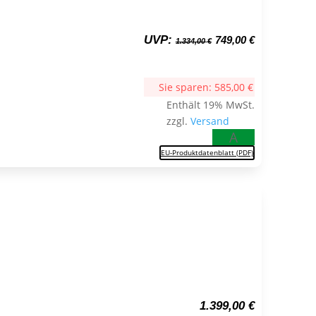
Ursprünglicher
Aktueller
UVP:
749,00
€
1.334,00
€
Preis
Preis
war:
ist:
1.334,00 €
749,00 €.
Sie sparen:
585,00
€
Enthält 19% MwSt.
zzgl.
Versand
A
EU-Produktdatenblatt (PDF)
1.399,00
€