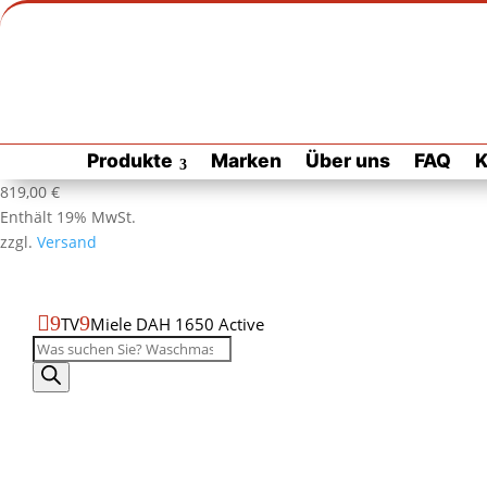
Zur Habuzin Startseite
Zur
Produkte
Marken
Über uns
FAQ
K
Habuzin
Startseite
Produktdatenblatt
Produktseite
819,00
€
als
drucken
Enthält 19% MwSt.
PDF
zzgl.
Versand
öffnen

9
9
TV
Miele DAH 1650 Active
Produktsuche
Miele
DAH