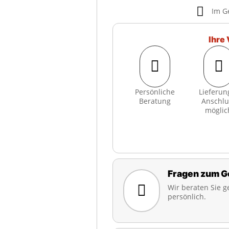

Im G
Ihre 


Persönliche
Lieferun
Beratung
Anschlu
möglic
Fragen zum G

Wir beraten Sie g
persönlich.