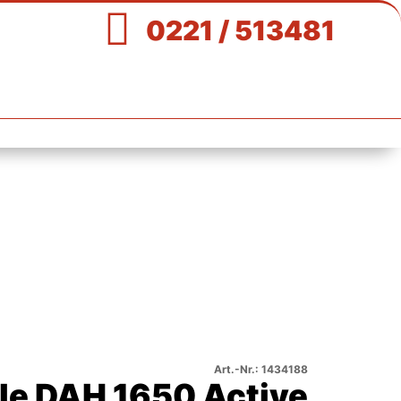

0221 / 513481
Art.-Nr.: 1434188
le DAH 1650 Active