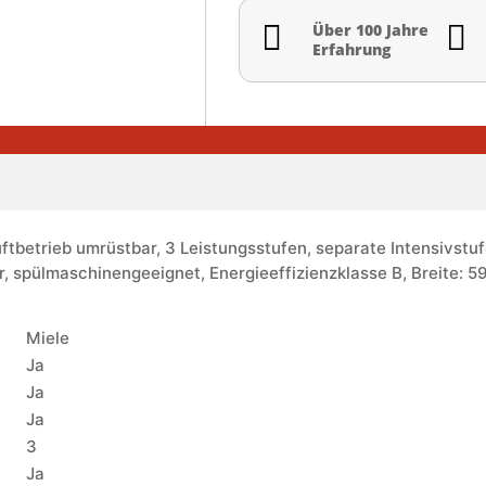


Über 100 Jahre
Erfahrung
betrieb umrüstbar, 3 Leistungsstufen, separate Intensivstuf
, spülmaschinengeeignet, Energieeffizienzklasse B, Breite: 5
Miele
Ja
Ja
Ja
3
Ja