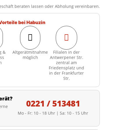
eschäft beraten lassen oder Abholung vereinbaren.
Vorteile bei Habuzin


g &
Altgerätmitnahme
Filialen in der
ss
möglich
Antwerpener Str.
h
zentral am
Friedensplatz und
in der Frankfurter
Str.
erät?
0221 / 513481
erne
Mo - Fr: 10 - 18 Uhr | Sa: 10 - 15 Uhr