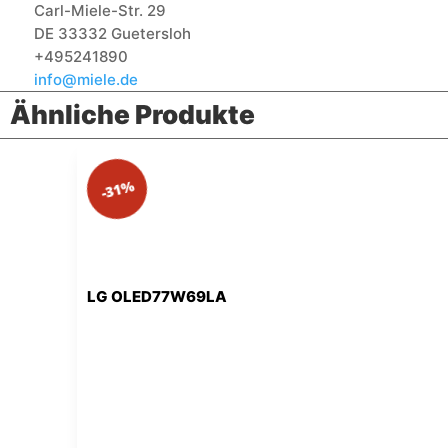
Carl-Miele-Str. 29
DE 33332 Guetersloh
+495241890
info@miele.de
Ähnliche Produkte
-31%
LG OLED77W69LA