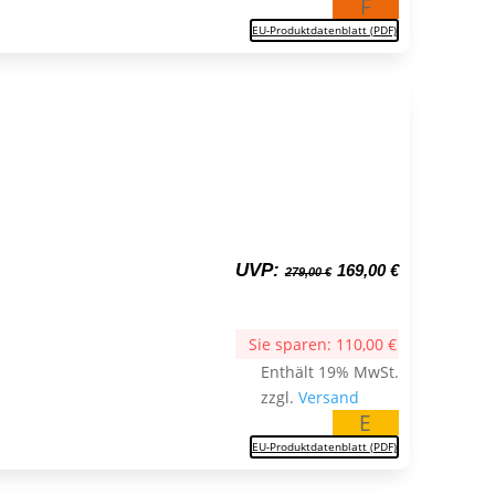
F
EU-Produktdatenblatt (PDF)
Ursprünglicher
Aktueller
UVP:
169,00
€
279,00
€
Preis
Preis
war:
ist:
279,00 €
169,00 €.
Sie sparen:
110,00
€
Enthält 19% MwSt.
zzgl.
Versand
E
EU-Produktdatenblatt (PDF)