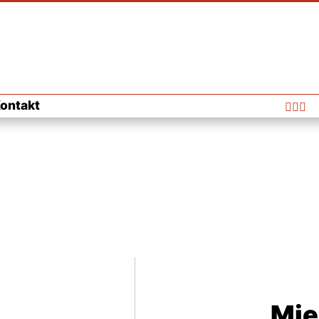
ontakt



Mie