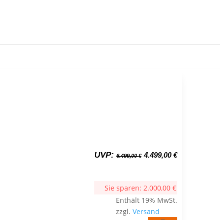
Ursprünglicher
Aktueller
UVP:
4.499,00
€
6.499,00
€
Preis
Preis
war:
ist:
6.499,00 €
4.499,00 €.
Sie sparen:
2.000,00
€
Enthält 19% MwSt.
zzgl.
Versand