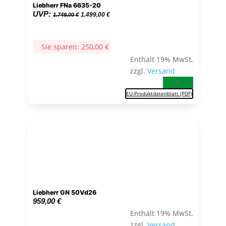
Liebherr FNa 6635-20
Ursprünglicher
Aktueller
UVP:
1.499,00
€
1.749,00
€
Preis
Preis
war:
ist:
Sie sparen:
250,00
€
1.749,00 €
1.499,00 €.
Enthält 19% MwSt.
zzgl.
Versand
A
EU-Produktdatenblatt (PDF)
Liebherr GN 50Vd26
959,00
€
Enthält 19% MwSt.
zzgl.
Versand