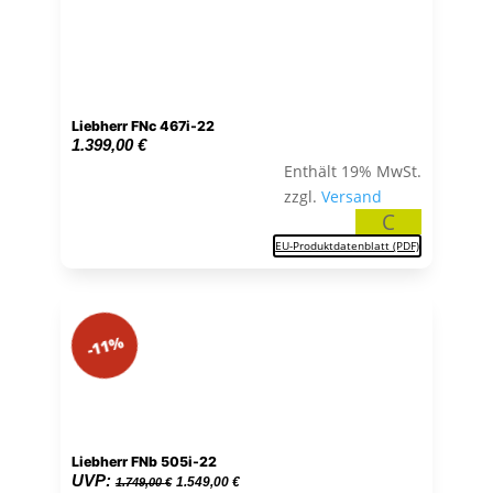
Liebherr FNc 467i-22
1.399,00
€
Enthält 19% MwSt.
zzgl.
Versand
C
EU-Produktdatenblatt (PDF)
-11%
Liebherr FNb 505i-22
Ursprünglicher
Aktueller
UVP:
1.549,00
€
1.749,00
€