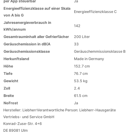
per App steuerbar
Ja
Energieeffizienzklasse auf einer Skala
Energieeffizienzklasse C
von A bis G
Jahresenergieverbrauch in
142
kWh/annum
Gesamtrauminhalt aller Gefrierfächer
200 Liter
Geräuschemission in dB(A
33
Geräuschemissionsklasse
Geräuschemmissionsklasse B
Herkunftsland
Made in Germany
Höhe
152.7 cm
Tiefe
76.7 cm
Gewicht
53.5 kg
Zoll
2.4
Breite
61.5 cm
NoFrost
Ja
Hersteller:
Liebherr
Verantwortliche Person:
Liebherr-Hausgeräte
Vertriebs- und Service GmbH
Konrad-Zuse-Str. 4+6
DE 89081 Ulm