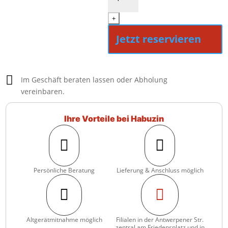
467i-
22
+
Menge
Jetzt reservieren

Im Geschäft beraten lassen oder Abholung
vereinbaren.
Ihre Vorteile bei Habuzin


Persönliche Beratung
Lieferung & Anschluss möglich


Altgerätmitnahme möglich
Filialen in der Antwerpener Str.
zentral am Friedensplatz und in