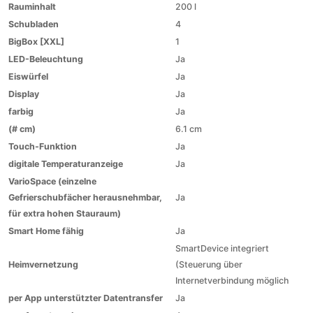
Rauminhalt
200 l
Schubladen
4
BigBox [XXL]
1
LED-Beleuchtung
Ja
Eiswürfel
Ja
Display
Ja
farbig
Ja
(# cm)
6.1 cm
Touch-Funktion
Ja
digitale Temperaturanzeige
Ja
VarioSpace (einzelne
Gefrierschubfächer herausnehmbar,
Ja
für extra hohen Stauraum)
Smart Home fähig
Ja
SmartDevice integriert
Heimvernetzung
(Steuerung über
Internetverbindung möglich
per App unterstützter Datentransfer
Ja