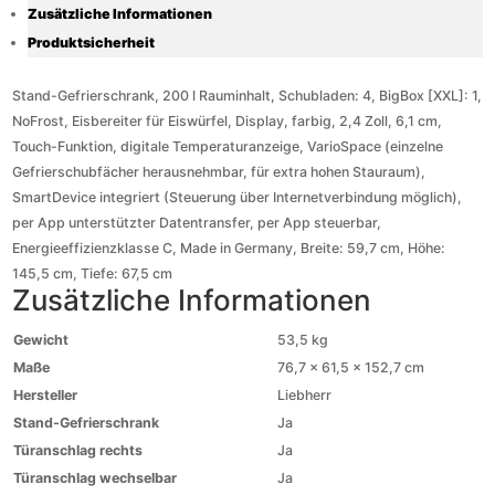
Zusätzliche Informationen
Produktsicherheit
Stand-Gefrierschrank, 200 l Rauminhalt, Schubladen: 4, BigBox [XXL]: 1,
NoFrost, Eisbereiter für Eiswürfel, Display, farbig, 2,4 Zoll, 6,1 cm,
Touch-Funktion, digitale Temperaturanzeige, VarioSpace (einzelne
Gefrierschubfächer herausnehmbar, für extra hohen Stauraum),
SmartDevice integriert (Steuerung über Internetverbindung möglich),
per App unterstützter Datentransfer, per App steuerbar,
Energieeffizienzklasse C, Made in Germany, Breite: 59,7 cm, Höhe:
145,5 cm, Tiefe: 67,5 cm
Zusätzliche Informationen
Gewicht
53,5 kg
Maße
76,7 × 61,5 × 152,7 cm
Hersteller
Liebherr
Stand-Gefrierschrank
Ja
Türanschlag rechts
Ja
Türanschlag wechselbar
Ja