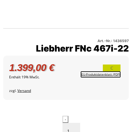
Liebherr
467i-
–
1
FNc
22
Produktbild
Liebherr
467i-
–
2
FNc
22
Produktbild
467i-
–
3
22
Produktbild
–
4
Art.-Nr.: 1436597
Liebherr FNc 467i-22
Produktbild
5
1.399,00
€
C
EU-Produktdatenblatt (PDF)
Enthält 19% MwSt.
zzgl.
Versand
Liebherr
-
FNc