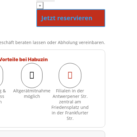
+
Jetzt reservieren
eschäft beraten lassen oder Abholung vereinbaren.
Vorteile bei Habuzin


g &
Altgerätmitnahme
Filialen in der
ss
möglich
Antwerpener Str.
h
zentral am
Friedensplatz und
in der Frankfurter
Str.