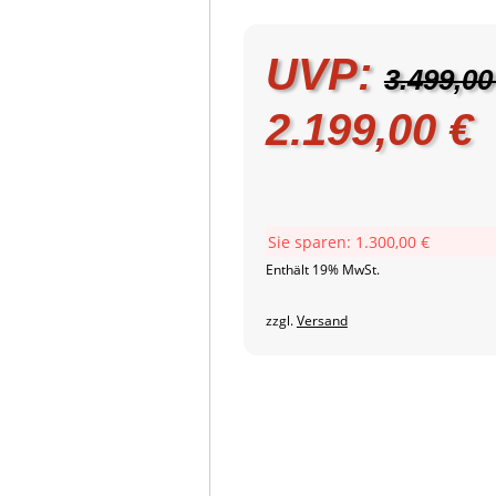
UVP:
3.499,0
Ursprüngli
A
2.199,00
€
Preis
P
war:
i
Sie sparen:
1.300,00
€
Enthält 19% MwSt.
3.499,00 €
2
zzgl.
Versand