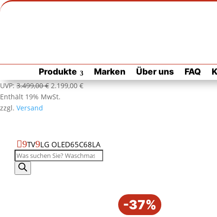
Zur Habuzin Startseite
Zur
Produkte
Marken
Über uns
FAQ
K
Habuzin
Startseite
Produktdatenblatt
Produktseite
Ursprünglicher
Aktueller
UVP:
3.499,00
€
2.199,00
€
als
drucken
Preis
Preis
Enthält 19% MwSt.
PDF
war:
ist:
zzgl.
Versand
öffnen
3.499,00 €
2.199,00 €.

9
9
TV
LG OLED65C68LA
Produktsuche
LG
-37%
OLED65C68LA