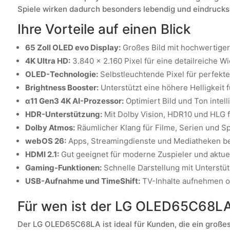
Spiele wirken dadurch besonders lebendig und eindrucksv
Ihre Vorteile auf einen Blick
65 Zoll OLED evo Display:
Großes Bild mit hochwertiger
4K Ultra HD:
3.840 x 2.160 Pixel für eine detailreiche W
OLED-Technologie:
Selbstleuchtende Pixel für perfekte
Brightness Booster:
Unterstützt eine höhere Helligkeit fü
α11 Gen3 4K AI-Prozessor:
Optimiert Bild und Ton intell
HDR-Unterstützung:
Mit Dolby Vision, HDR10 und HLG fü
Dolby Atmos:
Räumlicher Klang für Filme, Serien und Sp
webOS 26:
Apps, Streamingdienste und Mediatheken b
HDMI 2.1:
Gut geeignet für moderne Zuspieler und aktue
Gaming-Funktionen:
Schnelle Darstellung mit Unterstüt
USB-Aufnahme und TimeShift:
TV-Inhalte aufnehmen o
Für wen ist der LG OLED65C68LA
Der LG OLED65C68LA ist ideal für Kunden, die ein großes