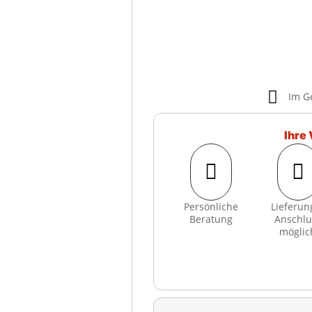

Im G
Ihre 


Persönliche
Lieferun
Beratung
Anschlu
möglic