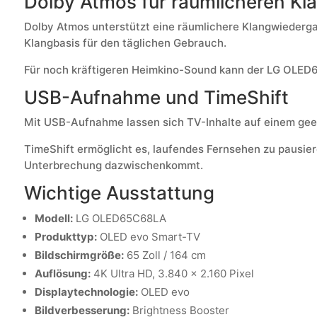
Dolby Atmos für räumlicheren Kl
Dolby Atmos unterstützt eine räumlichere Klangwiedergabe
Klangbasis für den täglichen Gebrauch.
Für noch kräftigeren Heimkino-Sound kann der LG OLED
USB-Aufnahme und TimeShift
Mit USB-Aufnahme lassen sich TV-Inhalte auf einem gee
TimeShift ermöglicht es, laufendes Fernsehen zu pausiere
Unterbrechung dazwischenkommt.
Wichtige Ausstattung
Modell:
LG OLED65C68LA
Produkttyp:
OLED evo Smart-TV
Bildschirmgröße:
65 Zoll / 164 cm
Auflösung:
4K Ultra HD, 3.840 x 2.160 Pixel
Displaytechnologie:
OLED evo
Bildverbesserung:
Brightness Booster