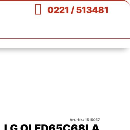

0221 / 513481
Art.-Nr.: 1515057
LG OLED65C68LA