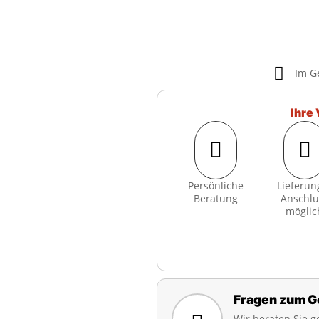

Im G
Ihre 


Persönliche
Lieferun
Beratung
Anschlu
möglic
Fragen zum G
Wir beraten Sie g