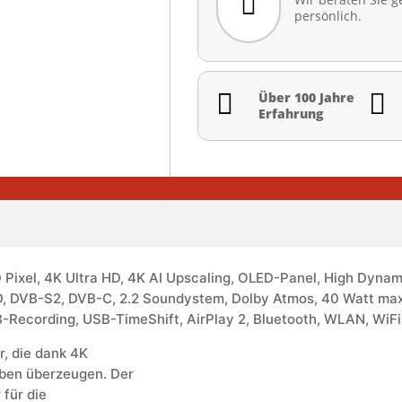

persönlich.


Über 100 Jahre
Erfahrung
 Pixel, 4K Ultra HD, 4K AI Upscaling, OLED-Panel, High Dyna
D, DVB-S2, DVB-C, 2.2 Soundystem, Dolby Atmos, 40 Watt max
ecording, USB-TimeShift, AirPlay 2, Bluetooth, WLAN, WiFi 6
, die dank 4K
rben überzeugen. Der
für die