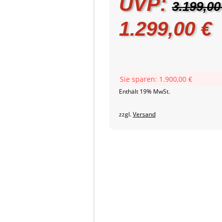
UVP:
3.199,0
Ursprüngli
A
1.299,00
€
Preis
P
war:
i
Sie sparen:
1.900,00
€
Enthält 19% MwSt.
3.199,00 €
1
zzgl.
Versand