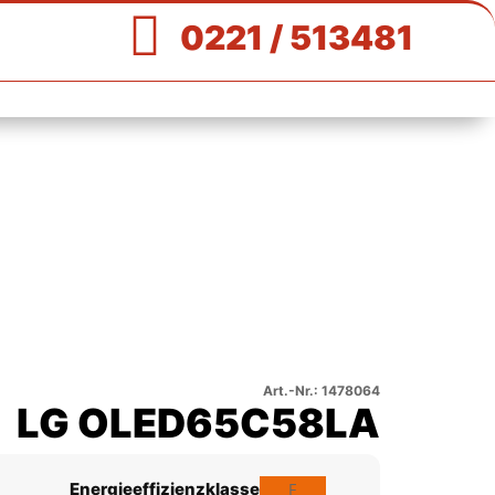

0221 / 513481
Art.-Nr.: 1478064
LG OLED65C58LA
Energieeffizienzklasse
F