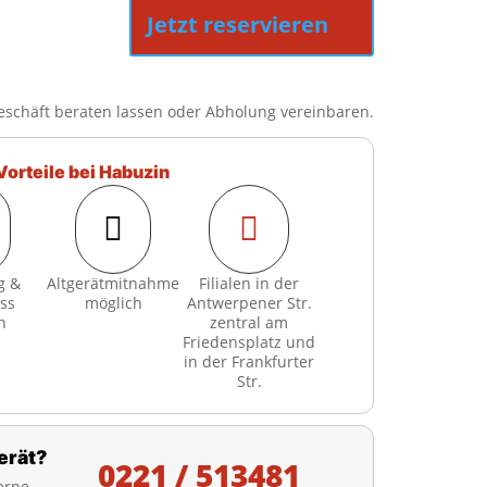
Jetzt reservieren
eschäft beraten lassen oder Abholung vereinbaren.
Vorteile bei Habuzin


g &
Altgerätmitnahme
Filialen in der
ss
möglich
Antwerpener Str.
h
zentral am
Friedensplatz und
in der Frankfurter
Str.
erät?
0221 / 513481
erne