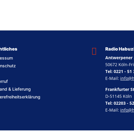
htliches

Radio Habuzin
Antwerpener 
ressum
50672 Köln-Fr
nschutz
Tel: 0221 - 51
E-Mail:
info@
rruf
and & Lieferung
Frankfurter S
D-51145 Köln
ierefreiheitserklärung
Tel: 02203 - 5
E-Mail:
info@