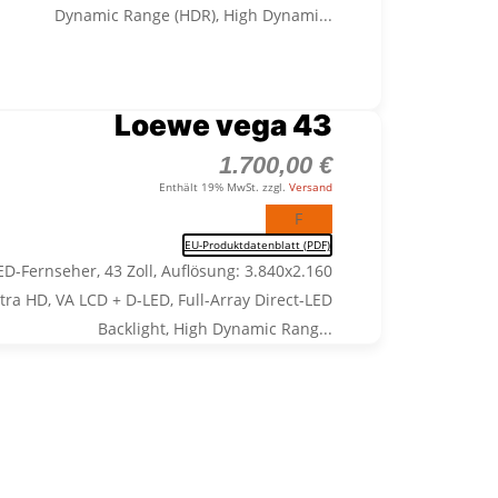
Dynamic Range (HDR), High Dynami...
Loewe vega 43
1.700,00
€
Enthält 19% MwSt. zzgl.
Versand
F
EU-Produktdatenblatt (PDF)
D-Fernseher, 43 Zoll, Auflösung: 3.840x2.160
ltra HD, VA LCD + D-LED, Full-Array Direct-LED
Backlight, High Dynamic Rang...