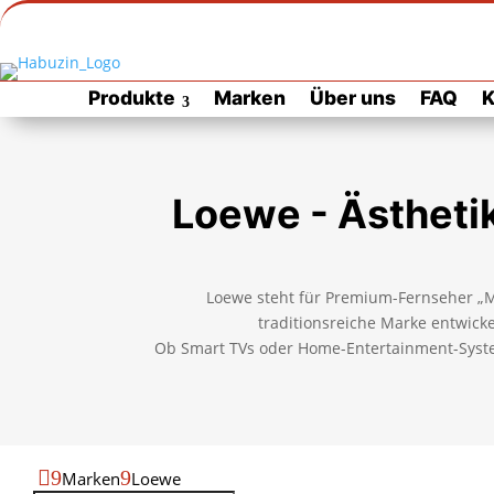
Produkte
Marken
Über uns
FAQ
K
Loewe - Ästhetik
Loewe steht für Premium-Fernseher „Ma
traditionsreiche Marke entwickel
Ob Smart TVs oder Home-Entertainment-Syste

9
9
Marken
Loewe