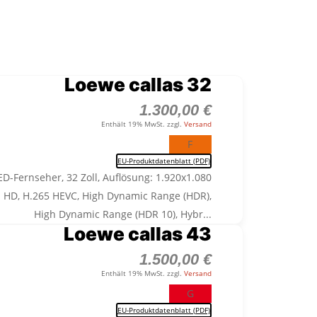
Loewe callas 32
1.300,00
€
Enthält 19% MwSt. zzgl.
Versand
F
EU-Produktdatenblatt (PDF)
D-Fernseher, 32 Zoll, Auflösung: 1.920x1.080
ll HD, H.265 HEVC, High Dynamic Range (HDR),
High Dynamic Range (HDR 10), Hybr...
Loewe callas 43
1.500,00
€
Enthält 19% MwSt. zzgl.
Versand
G
EU-Produktdatenblatt (PDF)