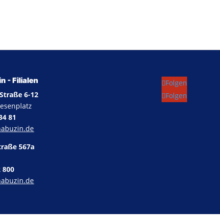
 - Filialen
Folgen
Straße 6-12
Folgen
iesenplatz
 34 81
habuzin.de
traße 567a
2 800
habuzin.de