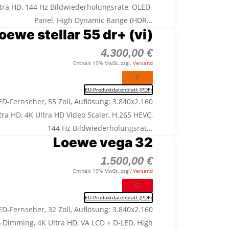
Ultra HD, 144 Hz Bildwiederholungsrate, OLED-
Panel, High Dynamic Range (HDR...
oewe stellar 55 dr+ (vi)
4.300,00
€
Enthält 19% MwSt. zzgl.
Versand
F
EU-Produktdatenblatt (PDF)
D-Fernseher, 55 Zoll, Auflösung: 3.840x2.160
ltra HD, 4K Ultra HD Video Scaler, H.265 HEVC,
144 Hz Bildwiederholungsrat...
Loewe vega 32
1.500,00
€
Enthält 19% MwSt. zzgl.
Versand
G
EU-Produktdatenblatt (PDF)
D-Fernseher, 32 Zoll, Auflösung: 3.840x2.160
o Dimming, 4K Ultra HD, VA LCD + D-LED, High