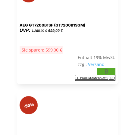
AEG GT7200B1SF (GT7200B1SGM)
Ursprünglicher
Aktueller
UVP:
699,00
€
1.298,00
€
Preis
Preis
war:
ist:
Sie sparen:
599,00
€
1.298,00 €
699,00 €.
Enthält 19% MwSt.
zzgl.
Versand
B
EU-Produktdatenblatt (PDF)
-50%