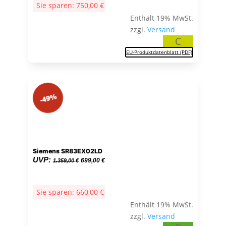
Sie sparen:
750,00
€
1.399,00 €
649,00 €.
Enthält 19% MwSt.
zzgl.
Versand
C
EU-Produktdatenblatt (PDF)
-49%
Siemens SR83EX02LD
Ursprünglicher
Aktueller
UVP:
699,00
€
1.359,00
€
Preis
Preis
war:
ist:
Sie sparen:
660,00
€
1.359,00 €
699,00 €.
Enthält 19% MwSt.
zzgl.
Versand