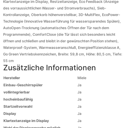
Klartextanzeige im Display, Restzeitanzeige, Eco Feedback (Anzeige
des vorraussichtlichen Wasser- und Stromverbrauchs), Sieb-
Kontrollanzeige, Oberkorb höhenverstellbar, 3D-MultiFlex, EcoPower-
Technologie (Innovative Wasserführung für wassersparendes Spülen),
AutoOpen-Trocknung (automatisches Öffnen der Tür nach dem
Programmende), ComfortClose (die Tür lässt sich besonders leicht
öffnen und schließen und bleibt in der gewünschten Position stehen),
Waterproof-System, Warmwasseranschluß, Energieeffizienzklasse A,
Go Green Vertriebskennzeichen, Breite: 59,8 cm, Höhe: 80,5 cm, Tiefe:
55 cm
Zusätzliche Informationen
Hersteller
Miele
Einbau-Geschirrspüler
Ja
vollintegrierbar
Ja
hocheinbaufähig
Ja
Startzeitvorwahl
Ja
Display
Ja
Klartextanzeige im Display
Ja
Wahl der Displaysprache möglich
Ja