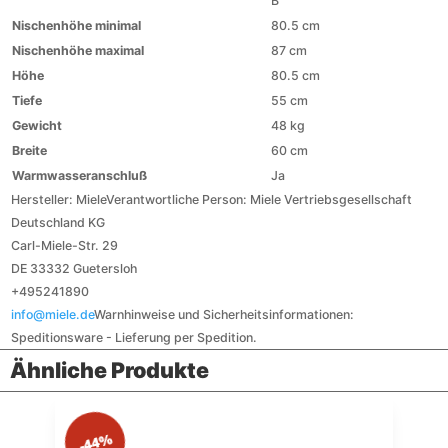
B
Nischenhöhe minimal
80.5 cm
Nischenhöhe maximal
87 cm
Höhe
80.5 cm
Tiefe
55 cm
Gewicht
48 kg
Breite
60 cm
Warmwasseranschluß
Ja
Hersteller:
Miele
Verantwortliche Person:
Miele Vertriebsgesellschaft
Deutschland KG
Carl-Miele-Str. 29
DE 33332 Guetersloh
+495241890
info@miele.de
Warnhinweise und Sicherheitsinformationen:
Speditionsware - Lieferung per Spedition.
Ähnliche Produkte
-44%