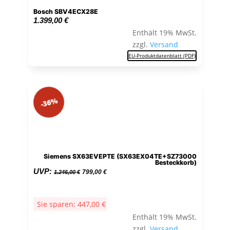
Bosch SBV4ECX28E
1.399,00
€
Enthält 19% MwSt.
zzgl.
Versand
EU-Produktdatenblatt (PDF)
-36%
Siemens SX63EVEPTE (SX63EX04TE+SZ73000
Besteckkorb)
Ursprünglicher
Aktueller
UVP:
799,00
€
1.246,00
€
Preis
Preis
war:
ist:
Sie sparen:
447,00
€
1.246,00 €
799,00 €.
Enthält 19% MwSt.
zzgl.
Versand