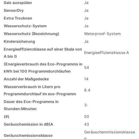
Salz ausspülen
Ja
SensorDry
Ja
Extra Trocknen
Ja
Wasserschutz-System
Ja
Wasserschutz (Bezeichnung)
Waterproof-System
Kindersicherung
Ja
Energieeffizienzklasse auf einer Skala von
Energieeffizienzklasse A
A bis G
(Energieverbrauch des Eco-Programms in
54
kWh bei 100 Programmdurchläufen
Anzahl der Maßgedecke
14
Wasserverbrauch in Litern pro
8.4
Programmdurchlauf im eco-Programm
Dauer des Eco-Programms in
3:
Stunden:Minuten
(#)
50
Geräuschemission in dB(A
43
Geräuschemmissionsklasse
Geräuschemissionsklasse