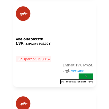
-50%
AEG GI9200X2TF
Ursprünglicher
Aktueller
UVP:
949,00
€
1.898,00
€
Preis
Preis
war:
ist:
Sie sparen:
949,00
€
1.898,00 €
949,00 €.
Enthält 19% MwSt.
zzgl.
Versand
A
EU-Produktdatenblatt (PDF)
-46%