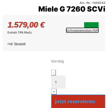
–
2
Art.-Nr.: 1459243
Miele G 7260 SCVi
Produktbild
3
1.579,00
€
A
EU-Produktdatenblatt (PDF)
Enthält 19% MwSt.
zzgl.
Versand
Vorrätig
Miele
-
G
7260
SCVi
+
Menge
Jetzt reservieren