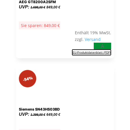
AEG GT8200A2SFM
Ursprünglicher
Aktueller
UVP:
849,00
€
1.698,00
€
Preis
Preis
war:
ist:
Sie sparen:
849,00
€
1.698,00 €
849,00 €.
Enthält 19% MwSt.
zzgl.
Versand
A
EU-Produktdatenblatt (PDF)
-54%
Siemens SN43HS03BD
Ursprünglicher
Aktueller
UVP:
649,00
€
1.399,00
€
Preis
Preis
war:
ist: