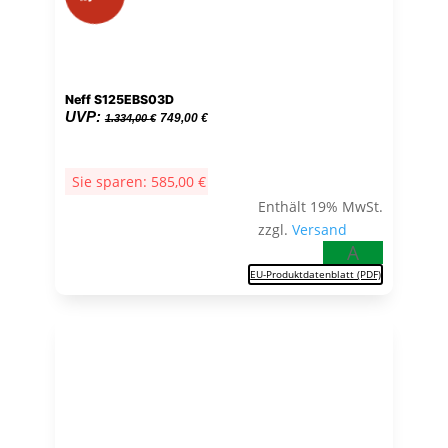
Neff S125EBS03D
Ursprünglicher
Aktueller
UVP:
749,00
€
1.334,00
€
Preis
Preis
war:
ist:
Sie sparen:
585,00
€
1.334,00 €
749,00 €.
Enthält 19% MwSt.
zzgl.
Versand
A
EU-Produktdatenblatt (PDF)