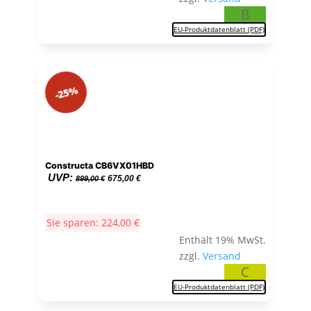
B
EU-Produktdatenblatt (PDF)
-25%
Constructa CB6VX01HBD
Ursprünglicher
Aktueller
UVP:
675,00
€
899,00
€
Preis
Preis
war:
ist:
Sie sparen:
224,00
€
899,00 €
675,00 €.
Enthält 19% MwSt.
zzgl.
Versand
C
EU-Produktdatenblatt (PDF)