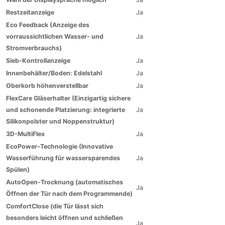
Restzeitanzeige
Ja
Eco Feedback (Anzeige des
vorraussichtlichen Wasser- und
Ja
Stromverbrauchs)
Sieb-Kontrollanzeige
Ja
Innenbehälter/Boden: Edelstahl
Ja
Oberkorb höhenverstellbar
Ja
FlexCare Gläserhalter (Einzigartig sichere
und schonende Platzierung: integrierte
Ja
Silikonpolster und Noppenstruktur)
3D-MultiFlex
Ja
EcoPower-Technologie (Innovative
Wasserführung für wassersparendes
Ja
Spülen)
AutoOpen-Trocknung (automatisches
Ja
Öffnen der Tür nach dem Programmende)
ComfortClose (die Tür lässt sich
besonders leicht öffnen und schließen
Ja