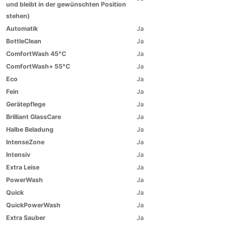
und bleibt in der gewünschten Position
stehen)
Automatik
Ja
BottleClean
Ja
ComfortWash 45°C
Ja
ComfortWash+ 55°C
Ja
Eco
Ja
Fein
Ja
Gerätepflege
Ja
Brilliant GlassCare
Ja
Halbe Beladung
Ja
IntenseZone
Ja
Intensiv
Ja
Extra Leise
Ja
PowerWash
Ja
Quick
Ja
QuickPowerWash
Ja
Extra Sauber
Ja