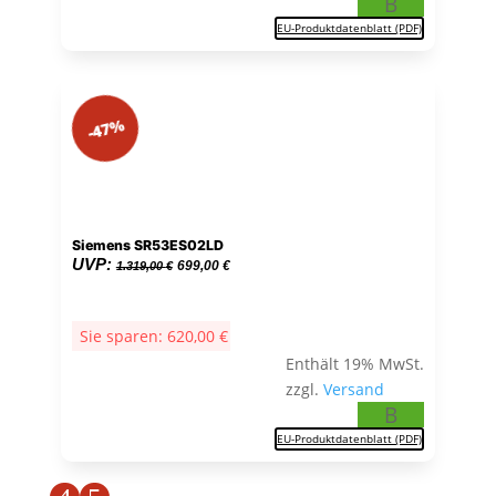
B
EU-Produktdatenblatt (PDF)
-47%
Siemens SR53ES02LD
Ursprünglicher
Aktueller
UVP:
699,00
€
1.319,00
€
Preis
Preis
war:
ist:
Sie sparen:
620,00
€
1.319,00 €
699,00 €.
Enthält 19% MwSt.
zzgl.
Versand
B
EU-Produktdatenblatt (PDF)