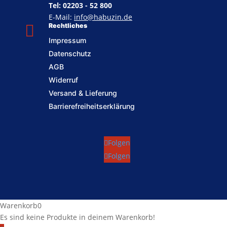
Tel: 02203 - 52 800
E-Mail:
info@habuzin.de

Rechtliches
Impressum
Datenschutz
AGB
Widerruf
Versand & Lieferung
Barrierefreiheitserklärung
Folgen
Folgen
Warenkorb
0
Es sind keine Produkte in deinem Warenkorb!