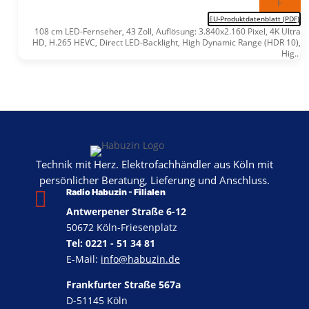
F
EU-Produktdatenblatt (PDF)
108 cm LED-Fernseher, 43 Zoll, Auflösung: 3.840x2.160 Pixel, 4K Ultra
HD, H.265 HEVC, Direct LED-Backlight, High Dynamic Range (HDR 10),
Hig...
Technik mit Herz. Elektrofachhändler aus Köln mit
persönlicher Beratung, Lieferung und Anschluss.

Radio Habuzin - Filialen
Antwerpener Straße 6-12
50672 Köln-Friesenplatz
Tel: 0221 - 51 34 81
E-Mail:
info@habuzin.de
Frankfurter Straße 567a
D-51145 Köln