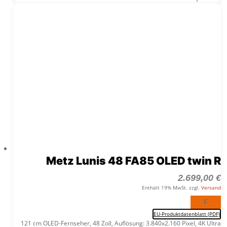
Metz Lunis 48 FA85 OLED twin R
2.699,00
€
Enthält 19% MwSt. zzgl.
Versand
F
EU-Produktdatenblatt (PDF)
121 cm OLED-Fernseher, 48 Zoll, Auflösung: 3.840x2.160 Pixel, 4K Ultra