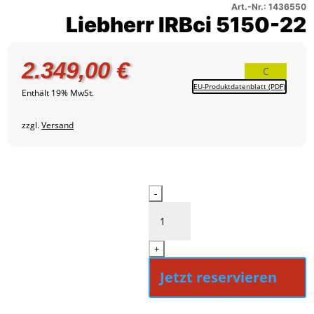
–
1
Art.-Nr.: 1436550
Liebherr IRBci 5150-22
Produktbild
2
2.349,00
€
C
EU-Produktdatenblatt (PDF)
Enthält 19% MwSt.
zzgl.
Versand
Liebherr
-
IRBci
5150-
22
+
Menge
Jetzt reservieren