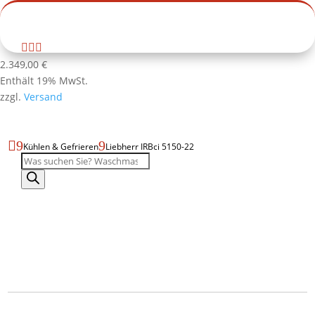
Zur Habuzin Startseite



Produktdatenblatt
Produktseite
2.349,00
€
als
drucken
Enthält 19% MwSt.
PDF
zzgl.
Versand
öffnen

9
9
Kühlen & Gefrieren
Liebherr IRBci 5150-22
Produktsuche
Liebherr
IRBci
Liebherr
5150-
IRBci
22
5150-
–
22
Produktbild