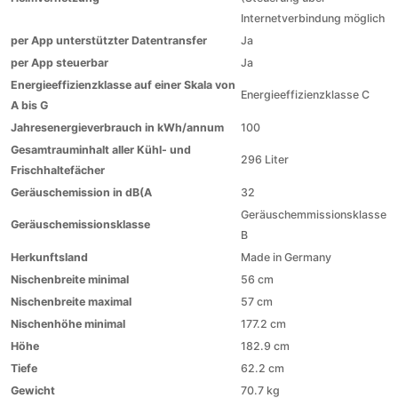
Internetverbindung möglich
per App unterstützter Datentransfer
Ja
per App steuerbar
Ja
Energieeffizienzklasse auf einer Skala von
Energieeffizienzklasse C
A bis G
Jahresenergieverbrauch in kWh/annum
100
Gesamtrauminhalt aller Kühl- und
296 Liter
Frischhaltefächer
Geräuschemission in dB(A
32
Geräuschemmissionsklasse
Geräuschemissionsklasse
B
Herkunftsland
Made in Germany
Nischenbreite minimal
56 cm
Nischenbreite maximal
57 cm
Nischenhöhe minimal
177.2 cm
Höhe
182.9 cm
Tiefe
62.2 cm
Gewicht
70.7 kg