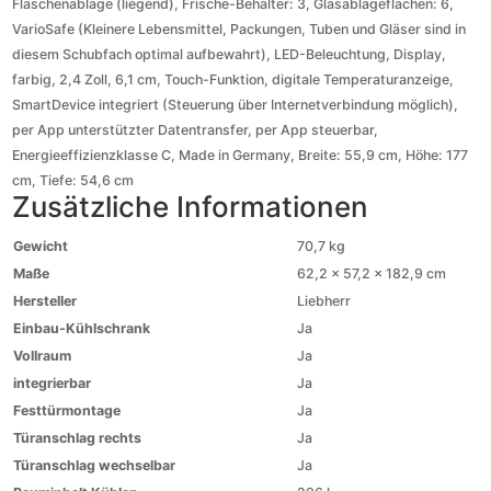
Flaschenablage (liegend), Frische-Behälter: 3, Glasablageflächen: 6,
VarioSafe (Kleinere Lebensmittel, Packungen, Tuben und Gläser sind in
diesem Schubfach optimal aufbewahrt), LED-Beleuchtung, Display,
farbig, 2,4 Zoll, 6,1 cm, Touch-Funktion, digitale Temperaturanzeige,
SmartDevice integriert (Steuerung über Internetverbindung möglich),
per App unterstützter Datentransfer, per App steuerbar,
Energieeffizienzklasse C, Made in Germany, Breite: 55,9 cm, Höhe: 177
cm, Tiefe: 54,6 cm
Zusätzliche Informationen
Gewicht
70,7 kg
Maße
62,2 × 57,2 × 182,9 cm
Hersteller
Liebherr
Einbau-Kühlschrank
Ja
Vollraum
Ja
integrierbar
Ja
Festtürmontage
Ja
Türanschlag rechts
Ja
Türanschlag wechselbar
Ja