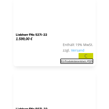
Liebherr FNc 527i-22
1.599,00
€
Enthält 19% MwSt.
zzgl.
Versand
C
EU-Produktdatenblatt (PDF)
Liebherr FNc 507i-22