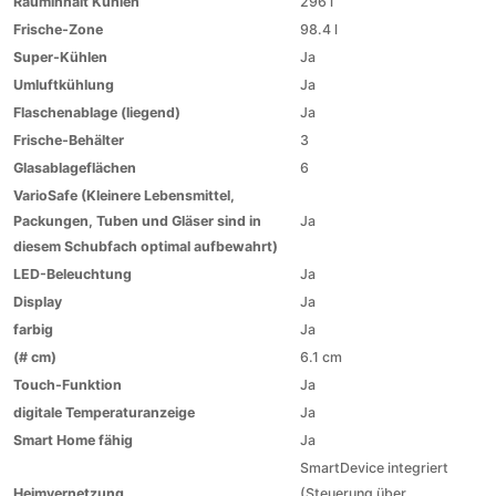
Rauminhalt Kühlen
296 l
Frische-Zone
98.4 l
Super-Kühlen
Ja
Umluftkühlung
Ja
Flaschenablage (liegend)
Ja
Frische-Behälter
3
Glasablageflächen
6
VarioSafe (Kleinere Lebensmittel,
Packungen, Tuben und Gläser sind in
Ja
diesem Schubfach optimal aufbewahrt)
LED-Beleuchtung
Ja
Display
Ja
farbig
Ja
(# cm)
6.1 cm
Touch-Funktion
Ja
digitale Temperaturanzeige
Ja
Smart Home fähig
Ja
SmartDevice integriert
Heimvernetzung
(Steuerung über