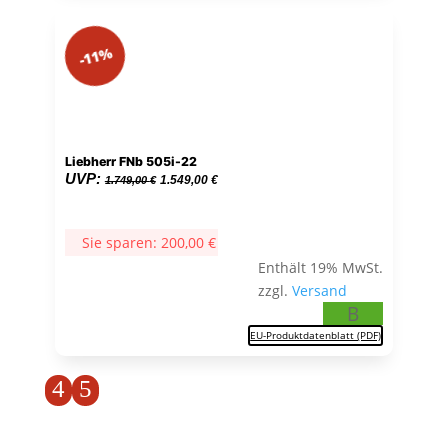
-11%
Liebherr FNb 505i-22
Ursprünglicher
Aktueller
UVP:
1.549,00
€
1.749,00
€
Preis
Preis
war:
ist:
Sie sparen:
200,00
€
1.749,00 €
1.549,00 €.
Enthält 19% MwSt.
zzgl.
Versand
B
EU-Produktdatenblatt (PDF)
4
5