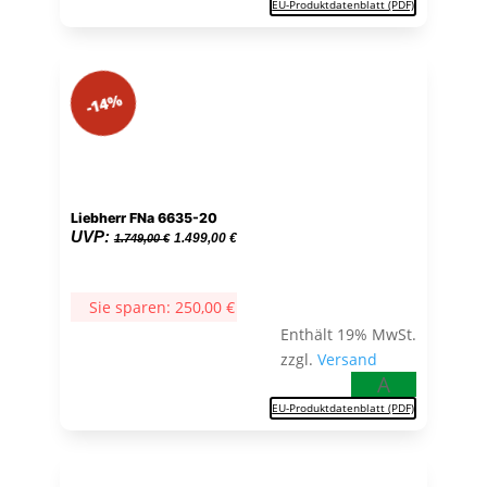
EU-Produktdatenblatt (PDF)
-14%
Liebherr FNa 6635-20
Ursprünglicher
Aktueller
UVP:
1.499,00
€
1.749,00
€
Preis
Preis
war:
ist:
Sie sparen:
250,00
€
1.749,00 €
1.499,00 €.
Enthält 19% MwSt.
zzgl.
Versand
A
EU-Produktdatenblatt (PDF)