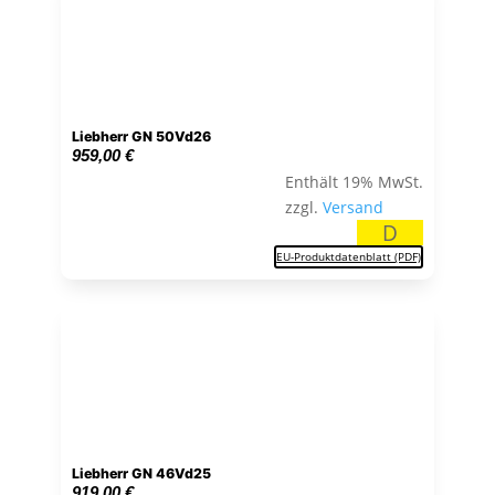
Liebherr GN 50Vd26
959,00
€
Enthält 19% MwSt.
zzgl.
Versand
D
EU-Produktdatenblatt (PDF)
Liebherr GN 46Vd25
919,00
€