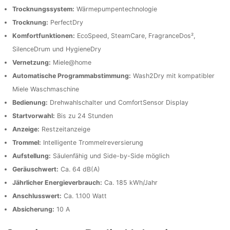
Trocknungssystem:
Wärmepumpentechnologie
Trocknung:
PerfectDry
Komfortfunktionen:
EcoSpeed, SteamCare, FragranceDos²,
SilenceDrum und HygieneDry
Vernetzung:
Miele@home
Automatische Programmabstimmung:
Wash2Dry mit kompatibler
Miele Waschmaschine
Bedienung:
Drehwahlschalter und ComfortSensor Display
Startvorwahl:
Bis zu 24 Stunden
Anzeige:
Restzeitanzeige
Trommel:
Intelligente Trommelreversierung
Aufstellung:
Säulenfähig und Side-by-Side möglich
Geräuschwert:
Ca. 64 dB(A)
Jährlicher Energieverbrauch:
Ca. 185 kWh/Jahr
Anschlusswert:
Ca. 1.100 Watt
Absicherung:
10 A