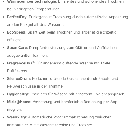
Wärmepumpentechnologie:
Effizientes und schonendes Trocknen
bei niedrigeren Temperaturen.
PerfectDry:
Punktgenaue Trocknung durch automatische Anpassung
an den Kalkgehalt des Wassers.
EcoSpeed:
Spart Zeit beim Trocknen und arbeitet gleichzeitig
effizient.
SteamCare:
Dampfunterstützung zum Glätten und Auffrischen
ausgewählter Textilien.
FragranceDos²:
Für angenehm duftende Wäsche mit Miele
Duftflakons.
SilenceDrum:
Reduziert störende Geräusche durch Knöpfe und
Reißverschlüsse in der Trommel.
HygieneDry:
Praktisch für Wäsche mit erhöhtem Hygieneanspruch.
Miele@home:
Vernetzung und komfortable Bedienung per App
möglich.
Wash2Dry:
Automatische Programmabstimmung zwischen
kompatibler Miele Waschmaschine und Trockner.