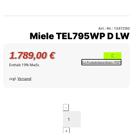
Miele
D
–
1
TEL795WP
LW
Produktbild
D
–
2
LW
Produktbild
–
3
Art.-Nr.: 1347290
Miele TEL795WP D LW
Produktbild
4
1.789,00
€
C
EU-Produktdatenblatt (PDF)
Enthält 19% MwSt.
zzgl.
Versand
Miele
-
TEL795WP
D
LW
+