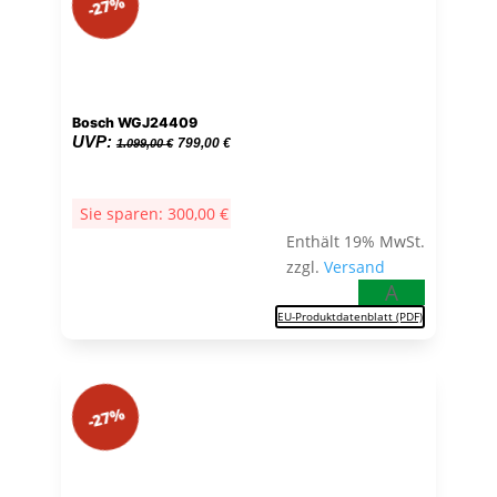
-27%
Bosch WGJ24409
Ursprünglicher
Aktueller
UVP:
799,00
€
1.099,00
€
Preis
Preis
war:
ist:
Sie sparen:
300,00
€
1.099,00 €
799,00 €.
Enthält 19% MwSt.
zzgl.
Versand
A
EU-Produktdatenblatt (PDF)
-27%