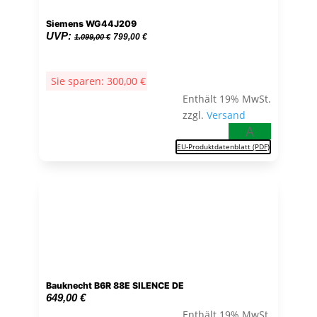
Siemens WG44J209
Ursprünglicher
Aktueller
UVP:
799,00
€
1.099,00
€
Preis
Preis
war:
ist:
Sie sparen:
300,00
€
1.099,00 €
799,00 €.
Enthält 19% MwSt.
zzgl.
Versand
A
EU-Produktdatenblatt (PDF)
Bauknecht B6R 88E SILENCE DE
649,00
€
Enthält 19% MwSt.