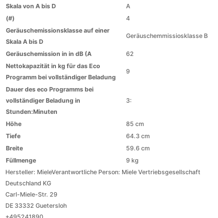
Skala von A bis D
A
(#)
4
Geräuschemissionsklasse auf einer
Geräuschemmissiosklasse B
Skala A bis D
Geräuschemission in in dB (A
62
Nettokapazität in kg für das Eco
9
Programm bei vollständiger Beladung
Dauer des eco Programms bei
vollständiger Beladung in
3:
Stunden:Minuten
Höhe
85 cm
Tiefe
64.3 cm
Breite
59.6 cm
Füllmenge
9 kg
Hersteller:
Miele
Verantwortliche Person:
Miele Vertriebsgesellschaft
Deutschland KG
Carl-Miele-Str. 29
DE 33332 Guetersloh
+495241890