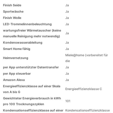
Finish Seide
Ja
Sportwäsche
Ja
Finish Wolle
Ja
LED-Trommelinnenbeleuchtung
Ja
wartungsfreier Wärmetauscher (keine
Ja
manuelle Reinigung mehr notwendig)
Kondenswasserableitung
Ja
Smart Home fähig
Ja
Miele@home (vorbereitet für
Heimvernetzung
die
per App unterstützter Datentransfer
Ja
per App steuerbar
Ja
Amazon Alexa
Ja
Energieeffizienzklasse auf einer Skala
Energieeffizienzklasse C
von A bis G
Gewichteter Energieverbrauch in kWh
101
pro 100 Trocknungszyklen
Kondensationseffizienzklasse auf einer
Kondensationseffizienzklasse