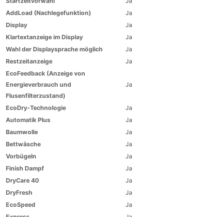
Startzeitvorwahl
Ja
AddLoad (Nachlegefunktion)
Ja
Display
Ja
Klartextanzeige im Display
Ja
Wahl der Displaysprache möglich
Ja
Restzeitanzeige
Ja
EcoFeedback (Anzeige von
Energieverbrauch und
Ja
Flusenfilterzustand)
EcoDry-Technologie
Ja
Automatik Plus
Ja
Baumwolle
Ja
Bettwäsche
Ja
Vorbügeln
Ja
Finish Dampf
Ja
DryCare 40
Ja
DryFresh
Ja
EcoSpeed
Ja
Express
Ja