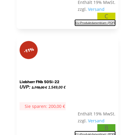
Enthält 19% MwSt.
zzgl.
Versand
C
EU-Produktdatenblatt (PDF)
-11%
Liebherr FNb 505i-22
Ursprünglicher
Aktueller
UVP:
1.549,00
€
1.749,00
€
Preis
Preis
war:
ist:
Sie sparen:
200,00
€
1.749,00 €
1.549,00 €.
Enthält 19% MwSt.
zzgl.
Versand
B
EU-Produktdatenblatt (PDF)