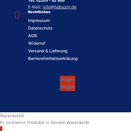
Tel: 02203 - 52 800
E-Mail:
info@habuzin.de

Rechtliches
Impressum
Datenschutz
AGB
Widerruf
Versand & Lieferung
Barrierefreiheitserklärung
Folgen
Folgen
Warenkorb
0
Es sind keine Produkte in deinem Warenkorb!
0