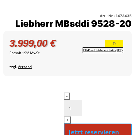
9528-
–
1
20
Produktbild
–
2
Art.-Nr.: 1473435
Liebherr MBsddi 9528-20
Produktbild
3
3.999,00
€
D
EU-Produktdatenblatt (PDF)
Enthält 19% MwSt.
zzgl.
Versand
Liebherr
-
MBsddi
9528-
20
+
Menge
Jetzt reservieren