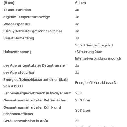
(# cm)
6.1 cm
Touch-Funktion
Ja
digitale Temperaturanzeige
Ja
Wasserspender
Ja
Kühl-/Gefrierteil getrennt regelbar
Ja
Smart Home fähig
Ja
SmartDevice integriert
Heimvernetzung
(Steuerung über
Internetverbindung möglich
per App unterstützter Datentransfer
Ja
per App steuerbar
Ja
Energieeffizienzklasse auf einer Skala
Energieeffizienzklasse D
von A bis G
Jahresenergieverbrauch in kWh/annum
284
Gesamtrauminhalt aller Gefrierfächer
230 Liter
Gesamtrauminhalt aller Kühl- und
308 Liter
Frischhaltefächer
Geräuschemission in dB(A
39