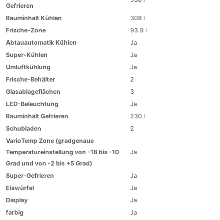
Gefrieren
Rauminhalt Kühlen
308 l
Frische-Zone
93.9 l
Abtauautomatik Kühlen
Ja
Super-Kühlen
Ja
Umluftkühlung
Ja
Frische-Behälter
2
Glasablageflächen
3
LED-Beleuchtung
Ja
Rauminhalt Gefrieren
230 l
Schubladen
2
VarioTemp Zone (gradgenaue
Temperatureinstellung von -18 bis -10
Ja
Grad und von -2 bis +5 Grad)
Super-Gefrieren
Ja
Eiswürfel
Ja
Display
Ja
farbig
Ja