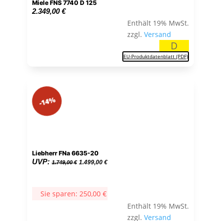
Miele FNS 7740 D 125
2.349,00
€
Enthält 19% MwSt.
zzgl.
Versand
D
EU-Produktdatenblatt (PDF)
-14%
Liebherr FNa 6635-20
Ursprünglicher
Aktueller
UVP:
1.499,00
€
1.749,00
€
Preis
Preis
war:
ist:
Sie sparen:
250,00
€
1.749,00 €
1.499,00 €.
Enthält 19% MwSt.
zzgl.
Versand