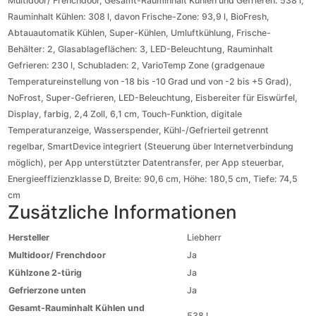
Multidoor/ Frenchdoor, Gesamt-Rauminhalt Kühlen und Gefrieren: 538 l,
Rauminhalt Kühlen: 308 l, davon Frische-Zone: 93,9 l, BioFresh,
Abtauautomatik Kühlen, Super-Kühlen, Umluftkühlung, Frische-
Behälter: 2, Glasablageflächen: 3, LED-Beleuchtung, Rauminhalt
Gefrieren: 230 l, Schubladen: 2, VarioTemp Zone (gradgenaue
Temperatureinstellung von -18 bis -10 Grad und von -2 bis +5 Grad),
NoFrost, Super-Gefrieren, LED-Beleuchtung, Eisbereiter für Eiswürfel,
Display, farbig, 2,4 Zoll, 6,1 cm, Touch-Funktion, digitale
Temperaturanzeige, Wasserspender, Kühl-/Gefrierteil getrennt
regelbar, SmartDevice integriert (Steuerung über Internetverbindung
möglich), per App unterstützter Datentransfer, per App steuerbar,
Energieeffizienzklasse D, Breite: 90,6 cm, Höhe: 180,5 cm, Tiefe: 74,5
cm
Zusätzliche Informationen
Hersteller
Liebherr
Multidoor/ Frenchdoor
Ja
Kühlzone 2-türig
Ja
Gefrierzone unten
Ja
Gesamt-Rauminhalt Kühlen und
538 l