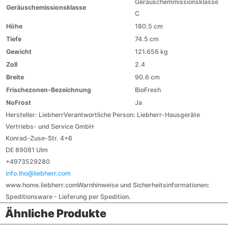
Geräuschemmissionsklasse
Geräuschemissionsklasse
C
Höhe
180.5 cm
Tiefe
74.5 cm
Gewicht
121.656 kg
Zoll
2.4
Breite
90.6 cm
Frischezonen-Bezeichnung
BioFresh
NoFrost
Ja
Hersteller:
Liebherr
Verantwortliche Person:
Liebherr-Hausgeräte
Vertriebs- und Service GmbH
Konrad-Zuse-Str. 4+6
DE 89081 Ulm
+4973529280
info.lho@liebherr.com
www.home.liebherr.com
Warnhinweise und Sicherheitsinformationen:
Speditionsware - Lieferung per Spedition.
Ähnliche Produkte